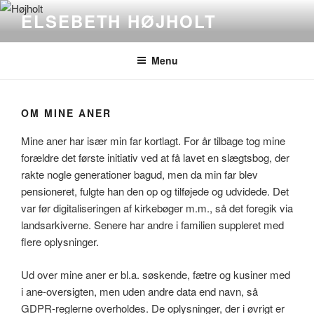
Videre
ELSEBETH HØJHOLT
til
indhold
Menu
OM MINE ANER
Mine aner har især min far kortlagt. For år tilbage tog mine
forældre det første initiativ ved at få lavet en slægtsbog, der
rakte nogle generationer bagud, men da min far blev
pensioneret, fulgte han den op og tilføjede og udvidede. Det
var før digitaliseringen af kirkebøger m.m., så det foregik via
landsarkiverne. Senere har andre i familien suppleret med
flere oplysninger.
Ud over mine aner er bl.a. søskende, fætre og kusiner med
i ane-oversigten, men uden andre data end navn, så
GDPR-reglerne overholdes. De oplysninger, der i øvrigt er