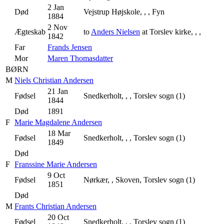
2 Jan
Død
Vejstrup Højskole, , , Fyn
1884
2 Nov
Ægteskab
to
Anders Nielsen
at Torslev kirke, , ,
1842
Far
Frands Jensen
Mor
Maren Thomasdatter
BØRN
M
Niels Christian Andersen
21 Jan
Fødsel
Snedkerholt, , , Torslev sogn (1)
1844
Død
1891
F
Marie Magdalene Andersen
18 Mar
Fødsel
Snedkerholt, , , Torslev sogn (1)
1849
Død
F
Franssine Marie Andersen
9 Oct
Fødsel
Nørkær, , Skoven, Torslev sogn (1)
1851
Død
M
Frants Christian Andersen
20 Oct
Fødsel
Snedkerholt, , , Torslev sogn (1)