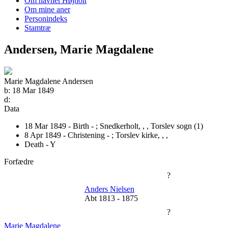
Om navnet Højholt
Om mine aner
Personindeks
Stamtræ
Andersen, Marie Magdalene
Marie Magdalene Andersen
b:
18 Mar 1849
d:
Data
18 Mar 1849 - Birth - ;
Snedkerholt, , , Torslev sogn (1)
8 Apr 1849 - Christening - ;
Torslev kirke, , ,
Death - Y
Forfædre
?
Anders Nielsen
Abt 1813
-
1875
?
Marie Magdalene