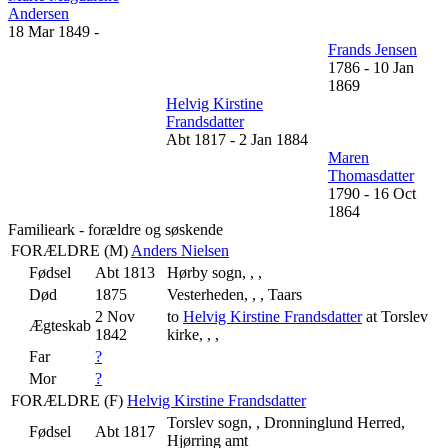
Andersen
18 Mar 1849
-
Frands Jensen
1786
-
10 Jan
1869
Helvig Kirstine
Frandsdatter
Abt 1817
-
2 Jan 1884
Maren
Thomasdatter
1790
-
16 Oct
1864
Familieark - forældre og søskende
FORÆLDRE (
M
)
Anders Nielsen
Fødsel
Abt 1813
Hørby sogn, , ,
Død
1875
Vesterheden, , , Taars
2 Nov
to
Helvig Kirstine Frandsdatter
at Torslev
Ægteskab
1842
kirke, , ,
Far
?
Mor
?
FORÆLDRE (
F
)
Helvig Kirstine Frandsdatter
Torslev sogn, , Dronninglund Herred,
Fødsel
Abt 1817
Hjørring amt