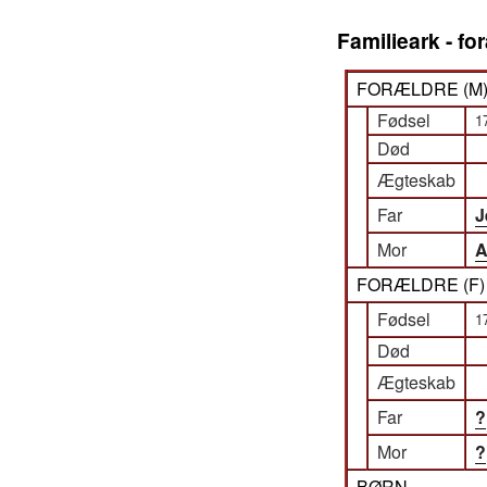
Familieark - f
FORÆLDRE (
M
Fødsel
1
Død
Ægteskab
Far
J
Mor
A
FORÆLDRE (
F
Fødsel
1
Død
Ægteskab
Far
?
Mor
?
BØRN