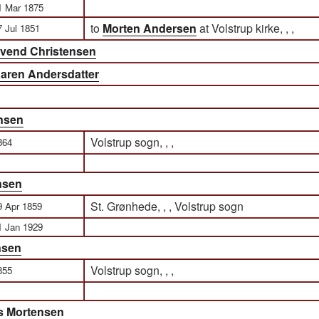
1 Mar 1875
to
Morten Andersen
at Volstrup kirke, , ,
7 Jul 1851
vend Christensen
aren Andersdatter
nsen
Volstrup sogn, , ,
864
nsen
St. Grønhede, , , Volstrup sogn
9 Apr 1859
1 Jan 1929
nsen
Volstrup sogn, , ,
855
s Mortensen