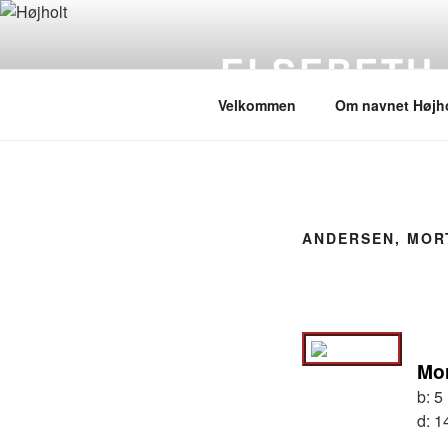
Videre
til
ELSEBETH
indhold
Velkommen
Om navnet Højho
ANDERSEN, MOR
Mo
b:
5
d:
1