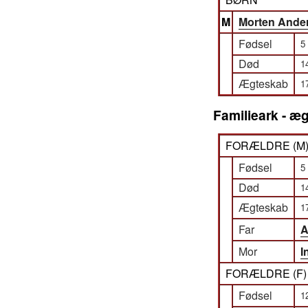
M
Morten Ande
Fødsel
5
Død
1
Ægteskab
1
Familieark - æg
FORÆLDRE (
M
Fødsel
5
Død
1
Ægteskab
1
Far
A
Mor
I
FORÆLDRE (
F
Fødsel
1