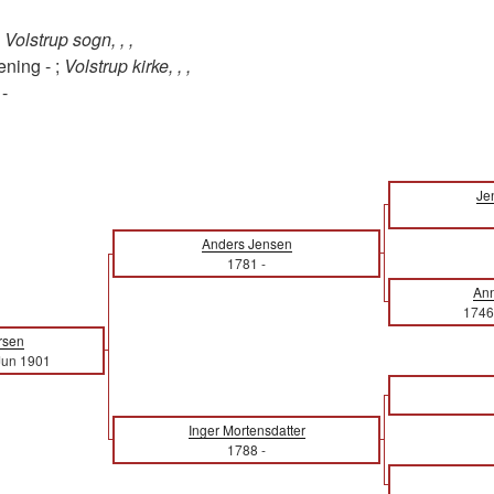
;
Volstrup sogn, , ,
ening - ;
Volstrup kirke, , ,
-
Je
Anders Jensen
1781
-
Ann
1746
rsen
Jun 1901
Inger Mortensdatter
1788
-