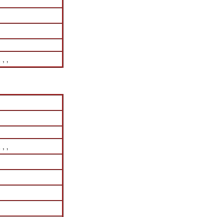
, ,
, ,