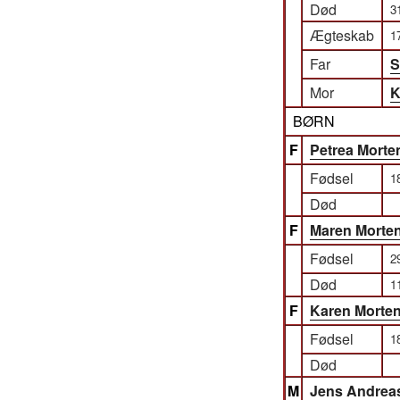
Død
3
Ægteskab
1
Far
S
Mor
K
BØRN
F
Petrea Morte
Fødsel
1
Død
F
Maren Morte
Fødsel
2
Død
1
F
Karen Morte
Fødsel
1
Død
M
Jens Andrea