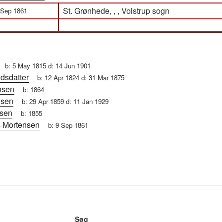
St. Grønhede, , , Volstrup sogn
 Sep 1861
b:
5 May 1815
d:
14 Jun 1901
dsdatter
b:
12 Apr 1824
d:
31 Mar 1875
nsen
b:
1864
nsen
b:
29 Apr 1859
d:
11 Jan 1929
nsen
b:
1855
 Mortensen
b:
9 Sep 1861
Søg