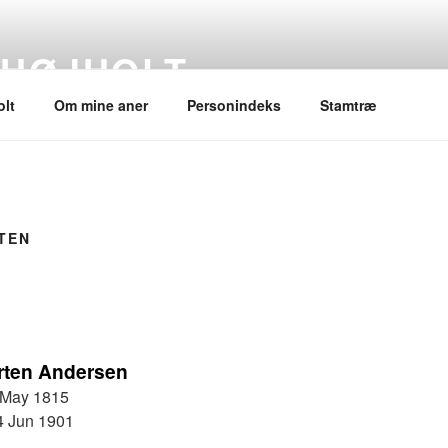
 HØJHOLT
lt
Om mine aner
Personindeks
Stamtræ
TEN
rten Andersen
 May 1815
4 Jun 1901