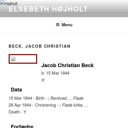
Videre
ELSEBETH HØJHOLT
til
indhold
Menu
BECK, JACOB CHRISTIAN
Jacob Christian Beck
b:
15 Mar 1844
d:
Data
15 Mar 1844 - Birth - ;
Røntved, , , Flade
28 Apr 1844 - Christening - ;
Flade kirke, , ,
Death - Y
Forfædre