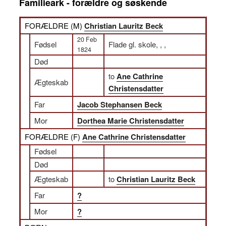
Familieark - forældre og søskende
FORÆLDRE (
M
)
Christian Lauritz Beck
20 Feb
Fødsel
Flade gl. skole, , ,
1824
Død
to
Ane Cathrine
Ægteskab
Christensdatter
Far
Jacob Stephansen Beck
Mor
Dorthea Marie Christensdatter
FORÆLDRE (
F
)
Ane Cathrine Christensdatter
Fødsel
Død
Ægteskab
to
Christian Lauritz Beck
Far
?
Mor
?