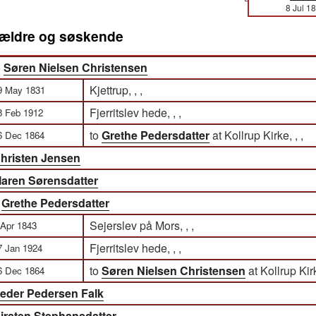
8 Jul 1
orældre og søskende
)
Søren Nielsen Christensen
Kjettrup, , ,
9 May 1831
Fjerritslev hede, , ,
8 Feb 1912
to
Grethe Pedersdatter
at Kollrup Kirke, , ,
6 Dec 1864
hristen Jensen
aren Sørensdatter
)
Grethe Pedersdatter
Sejerslev på Mors, , ,
 Apr 1843
Fjerritslev hede, , ,
7 Jan 1924
to
Søren Nielsen Christensen
at Kollrup Kirk
6 Dec 1864
eder Pedersen Falk
irsten Stephansdatter