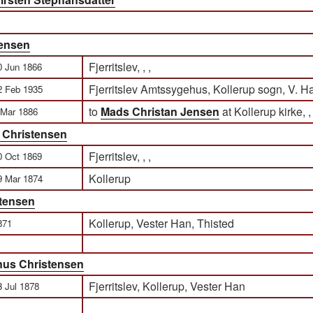
tensen
Fjerritslev, , ,
0 Jun 1866
Fjerritslev Amtssygehus, Kollerup sogn, V. H
2 Feb 1935
to
Mads Christan Jensen
at Kollerup kirke, , 
 Mar 1886
e Christensen
Fjerritslev, , ,
0 Oct 1869
Kollerup
9 Mar 1874
stensen
Kollerup, Vester Han, Thisted
871
inus Christensen
Fjerritslev, Kollerup, Vester Han
3 Jul 1878