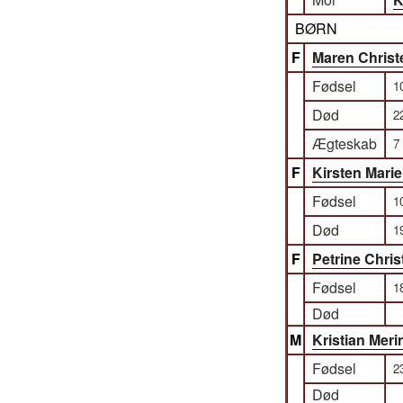
BØRN
F
Maren Chris
Fødsel
1
Død
2
Ægteskab
7
F
Kirsten Mari
Fødsel
1
Død
1
F
Petrine Chri
Fødsel
1
Død
M
Kristian Mer
Fødsel
2
Død