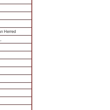
an Herred
,