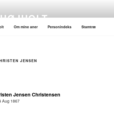
 HØJHOLT
lt
Om mine aner
Personindeks
Stamtræ
HRISTEN JENSEN
isten Jensen Christensen
4 Aug 1867