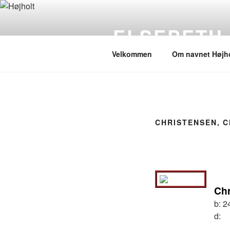
Videre
til
ELSEBETH
indhold
Velkommen
Om navnet Højho
CHRISTENSEN, C
Chr
b:
2
d: