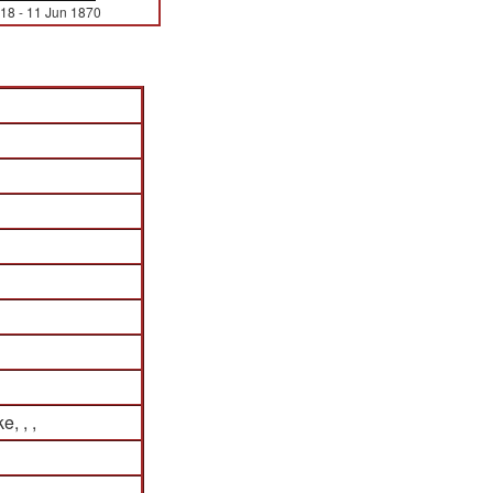
818
-
11 Jun 1870
e, , ,