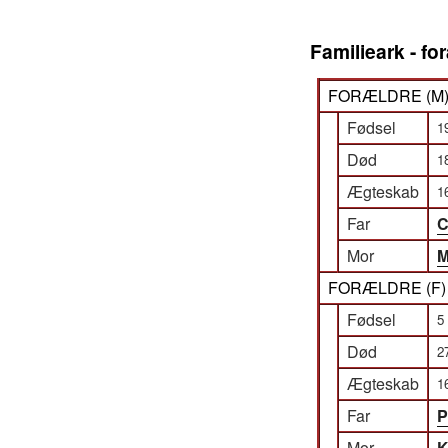
Familieark - f
FORÆLDRE (
M
Fødsel
1
Død
1
Ægteskab
1
Far
C
Mor
M
FORÆLDRE (
F
Fødsel
5
Død
2
Ægteskab
1
Far
P
Mor
K