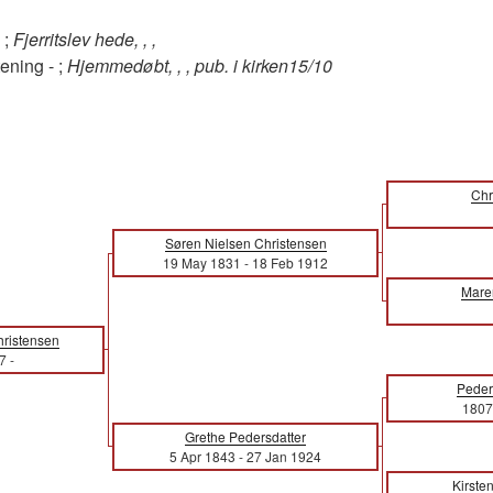
 ;
Fjerritslev hede, , ,
ening - ;
Hjemmedøbt, , , pub. i kirken15/10
Chr
Søren Nielsen Christensen
19 May 1831
-
18 Feb 1912
Mare
hristensen
7
-
Peder
1807
Grethe Pedersdatter
5 Apr 1843
-
27 Jan 1924
Kirste