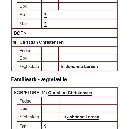
Død
Far
?
Mor
?
BØRN
M
Christian Christensen
Fødsel
Død
Ægteskab
to
Johanne Larsen
Familieark - ægtefællle
FORÆLDRE (
M
)
Christian Christensen
Fødsel
Død
Ægteskab
to
Johanne Larsen
Far
?