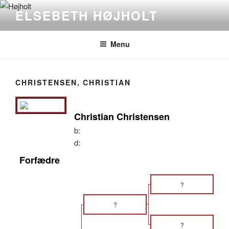
Videre
ELSEBETH HØJHOLT
til
indhold
Menu
CHRISTENSEN, CHRISTIAN
Christian Christensen
b:
d:
Forfædre
?
?
?