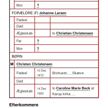
Mor
?
FORÆLDRE (
F
)
Johanne Larsen
Fødsel
Død
Ægteskab
to
Christian Christensen
Far
?
Mor
?
BØRN
M
Christen Christensen
10 Dec
Fødsel
Brohuset, , , Skæve
1872
Død
to
Caroline Marie Beck
at
14 Dec
Ægteskab
1900
Karup kirke, , ,
Efterkommere