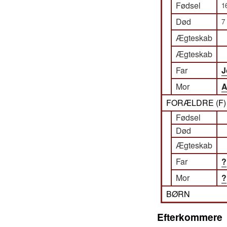
Fødsel
1
Død
7
Ægteskab
Ægteskab
Far
J
Mor
A
FORÆLDRE (
F
Fødsel
Død
Ægteskab
Far
?
Mor
?
BØRN
Efterkommere