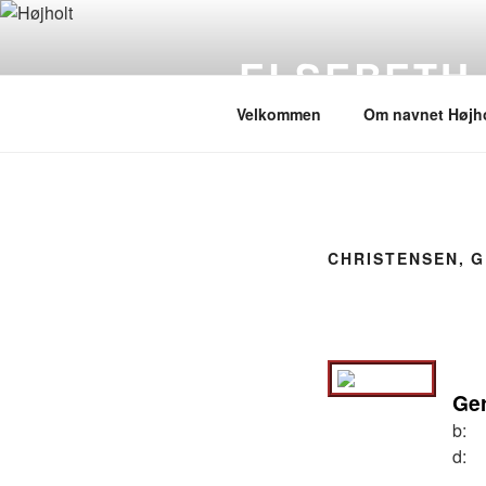
Videre
til
ELSEBETH
indhold
Velkommen
Om navnet Højho
CHRISTENSEN, 
Ger
b:
d: