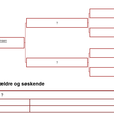
?
ensen
?
orældre og søskende
) ?