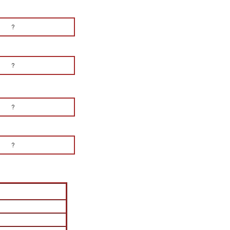
?
?
?
?