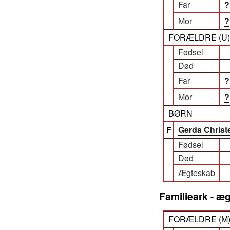
Far
?
Mor
?
FORÆLDRE (
U
Fødsel
Død
Far
?
Mor
?
BØRN
F
Gerda Christ
Fødsel
Død
Ægteskab
Familieark - æg
FORÆLDRE (
M