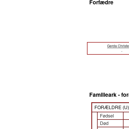
Forfædre
Gerda Christ
-
Familieark - f
FORÆLDRE (
U
Fødsel
Død