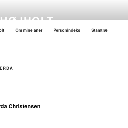
 HØJHOLT
lt
Om mine aner
Personindeks
Stamtræ
GERDA
da Christensen