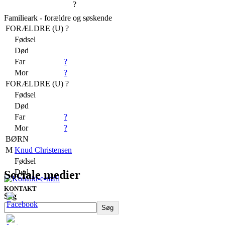
?
Familieark - forældre og søskende
FORÆLDRE (
U
) ?
Fødsel
Død
Far
?
Mor
?
FORÆLDRE (
U
) ?
Fødsel
Død
Far
?
Mor
?
BØRN
M
Knud Christensen
Fødsel
Død
Sociale medier
KONTAKT
Søg
Søg