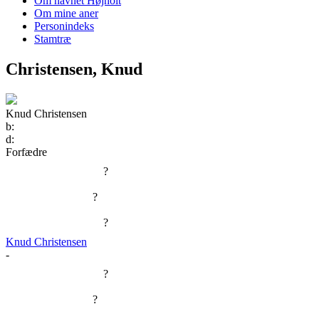
Om navnet Højholt
Om mine aner
Personindeks
Stamtræ
Christensen, Knud
Knud Christensen
b:
d:
Forfædre
?
?
?
Knud Christensen
-
?
?