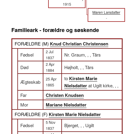
1915
Maren Larsdatter
-
Familieark - forældre og søskende
FORÆLDRE (
M
)
Knud Christian Christensen
2 Jul
Fødsel
Nr. Graum, , , Tårs
1837
2 Apr
Død
Højholt, , , Tårs
1884
to
Kirsten Marie
25 Apr
Ægteskab
1865
Nielsdatter
at Ugilt kirke, , ,
Far
Christen Knudsen
Mor
Mariane Nielsdatter
FORÆLDRE (
F
)
Kirsten Marie Nielsdatter
5 Nov
Fødsel
Bjerget, , , Ugilt
1837