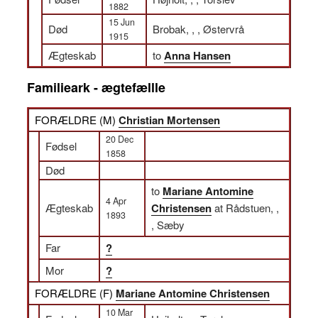
1882
15 Jun
Død
Brobak, , , Østervrå
1915
Ægteskab
to
Anna Hansen
Familieark - ægtefællle
FORÆLDRE (
M
)
Christian Mortensen
20 Dec
Fødsel
1858
Død
to
Mariane Antomine
4 Apr
Ægteskab
Christensen
at Rådstuen, ,
1893
, Sæby
Far
?
Mor
?
FORÆLDRE (
F
)
Mariane Antomine Christensen
10 Mar