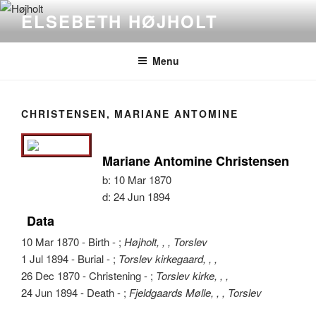
Videre
ELSEBETH HØJHOLT
til
indhold
Menu
CHRISTENSEN, MARIANE ANTOMINE
Mariane Antomine Christensen
b:
10 Mar 1870
d:
24 Jun 1894
Data
10 Mar 1870 - Birth - ;
Højholt, , , Torslev
1 Jul 1894 - Burial - ;
Torslev kirkegaard, , ,
26 Dec 1870 - Christening - ;
Torslev kirke, , ,
24 Jun 1894 - Death - ;
Fjeldgaards Mølle, , , Torslev