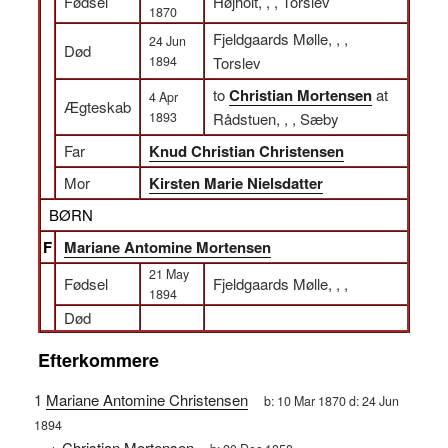
Fødsel
Højholt, , , Torslev
1870
Fjeldgaards Mølle, , ,
24 Jun
Død
1894
Torslev
to
Christian Mortensen
at
4 Apr
Ægteskab
1893
Rådstuen, , , Sæby
Far
Knud Christian Christensen
Mor
Kirsten Marie Nielsdatter
BØRN
F
Mariane Antomine Mortensen
21 May
Fødsel
Fjeldgaards Mølle, , ,
1894
Død
Efterkommere
1
Mariane Antomine Christensen
b:
10 Mar 1870
d:
24 Jun
1894
+
Christian Mortensen