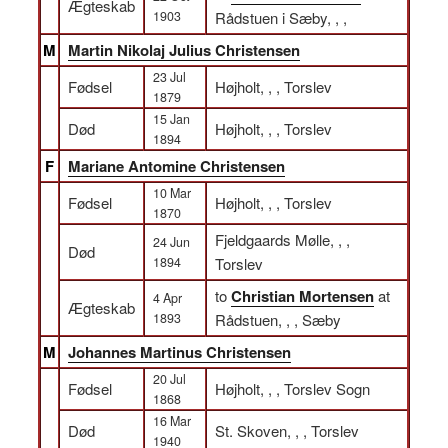
Ægteskab
1903
Rådstuen i Sæby, , ,
M
Martin Nikolaj Julius Christensen
23 Jul
Fødsel
Højholt, , , Torslev
1879
15 Jan
Død
Højholt, , , Torslev
1894
F
Mariane Antomine Christensen
10 Mar
Fødsel
Højholt, , , Torslev
1870
Fjeldgaards Mølle, , ,
24 Jun
Død
1894
Torslev
to
Christian Mortensen
at
4 Apr
Ægteskab
1893
Rådstuen, , , Sæby
M
Johannes Martinus Christensen
20 Jul
Fødsel
Højholt, , , Torslev Sogn
1868
16 Mar
Død
St. Skoven, , , Torslev
1940