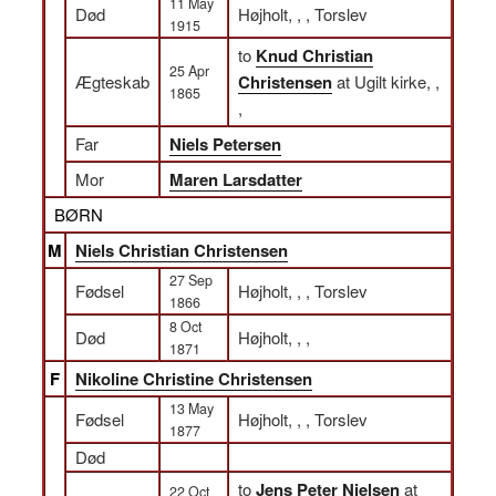
11 May
Død
Højholt, , , Torslev
1915
to
Knud Christian
25 Apr
Ægteskab
Christensen
at Ugilt kirke, ,
1865
,
Far
Niels Petersen
Mor
Maren Larsdatter
BØRN
M
Niels Christian Christensen
27 Sep
Fødsel
Højholt, , , Torslev
1866
8 Oct
Død
Højholt, , ,
1871
F
Nikoline Christine Christensen
13 May
Fødsel
Højholt, , , Torslev
1877
Død
to
Jens Peter Nielsen
at
22 Oct