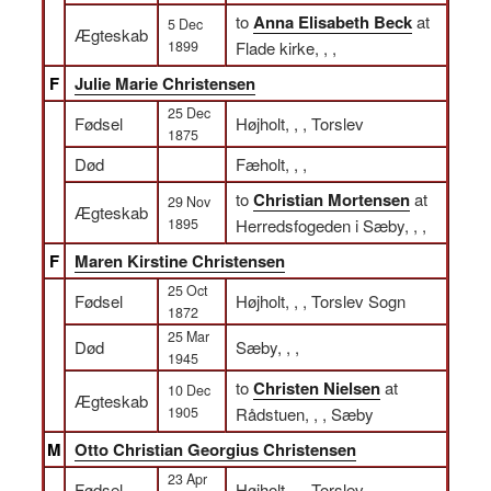
to
Anna Elisabeth Beck
at
5 Dec
Ægteskab
1899
Flade kirke, , ,
F
Julie Marie Christensen
25 Dec
Fødsel
Højholt, , , Torslev
1875
Død
Fæholt, , ,
to
Christian Mortensen
at
29 Nov
Ægteskab
1895
Herredsfogeden i Sæby, , ,
F
Maren Kirstine Christensen
25 Oct
Fødsel
Højholt, , , Torslev Sogn
1872
25 Mar
Død
Sæby, , ,
1945
to
Christen Nielsen
at
10 Dec
Ægteskab
1905
Rådstuen, , , Sæby
M
Otto Christian Georgius Christensen
23 Apr
Fødsel
Højholt, , , Torslev