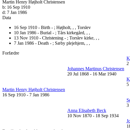
Martin Henry Højholt Christensen
b:
16 Sep 1910
d:
7 Jan 1986
Data
16 Sep 1910 - Birth - ;
Højholt, , , Torslev
10 Jan 1986 - Burial - ;
Tårs kirkegård, , ,
13 Nov 1910 - Christening - ;
Torslev kirke, , ,
7 Jan 1986 - Death - ;
Sæby plejehjem, , ,
Forfædre
K
2
Johannes Martinus Christensen
20 Jul 1868
-
16 Mar 1940
K
5
Martin Henry Højholt Christensen
16 Sep 1910
-
7 Jan 1986
S
3
Anna Elisabeth Beck
10 Nov 1870
-
18 Sep 1934
J
1