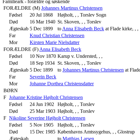
Familieark - forældre og søskende
FORÆLDRE (
M
)
Johannes Martinus Christensen
Fødsel
20 Jul 1868
Højholt, , , Torslev Sogn
Død
16 Mar 1940
St. Skoven, , , Torslev
Ægteskab
5 Dec 1899
to
Anna Elisabeth Beck
at Flade kirke, , ,
Far
Knud Christian Christensen
Mor
Kirsten Marie Nielsdatter
FORÆLDRE (
F
)
Anna Elisabeth Beck
Fødsel
10 Nov 1870
Karup v. Understed, , ,
Død
18 Sep 1934
St. Skoven, , , Torslev
Ægteskab
5 Dec 1899
to
Johannes Martinus Christensen
at Flade
Far
Severin Beck
Mor
Johanne Dorthea Christensdatter
BØRN
F
Johanne Kristine Højholt Christensen
Fødsel
24 Jun 1902
Højholt, , , Torslev
Død
25 Mar 1903
Højholt, , , Torslev
F
Nikoline Severine Højholt Christensen
Fødsel
5 Nov 1905
Højholt, , , Torslev
Død
15 Dec 1985
Københavns Amtssygehus, , , Glostrup
Ægteskab
to
Matthias Larsen