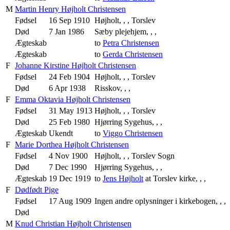
M
Martin Henry Højholt Christensen
Fødsel
16 Sep 1910
Højholt, , , Torslev
Død
7 Jan 1986
Sæby plejehjem, , ,
Ægteskab
to
Petra Christensen
Ægteskab
to
Gerda Christensen
F
Johanne Kirstine Højholt Christensen
Fødsel
24 Feb 1904
Højholt, , , Torslev
Død
6 Apr 1938
Risskov, , ,
F
Emma Oktavia Højholt Christensen
Fødsel
31 May 1913
Højholt, , , Torslev
Død
25 Feb 1980
Hjørring Sygehus, , ,
Ægteskab
Ukendt
to
Viggo Christensen
F
Marie Dorthea Højholt Christensen
Fødsel
4 Nov 1900
Højholt, , , Torslev Sogn
Død
7 Dec 1990
Hjørring Sygehus, , ,
Ægteskab
19 Dec 1919
to
Jens Højholt
at Torslev kirke, , ,
F
Dødfødt Pige
Fødsel
17 Aug 1909
Ingen andre oplysninger i kirkebogen, , ,
Død
M
Knud Christian Højholt Christensen