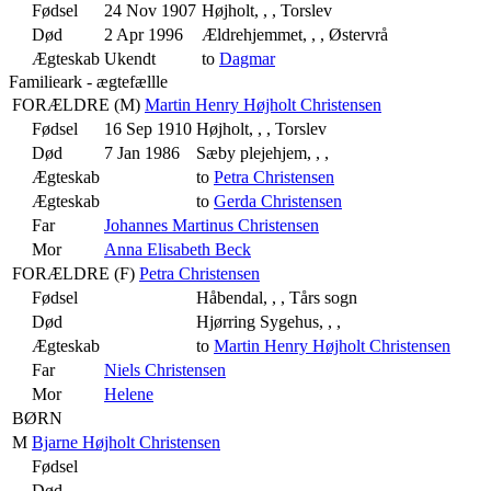
Fødsel
24 Nov 1907
Højholt, , , Torslev
Død
2 Apr 1996
Ældrehjemmet, , , Østervrå
Ægteskab
Ukendt
to
Dagmar
Familieark - ægtefællle
FORÆLDRE (
M
)
Martin Henry Højholt Christensen
Fødsel
16 Sep 1910
Højholt, , , Torslev
Død
7 Jan 1986
Sæby plejehjem, , ,
Ægteskab
to
Petra Christensen
Ægteskab
to
Gerda Christensen
Far
Johannes Martinus Christensen
Mor
Anna Elisabeth Beck
FORÆLDRE (
F
)
Petra Christensen
Fødsel
Håbendal, , , Tårs sogn
Død
Hjørring Sygehus, , ,
Ægteskab
to
Martin Henry Højholt Christensen
Far
Niels Christensen
Mor
Helene
BØRN
M
Bjarne Højholt Christensen
Fødsel
Død