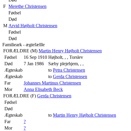
F
Merethe Christensen
Fødsel
Død
M
Arvid Højholt Christensen
Fødsel
Død
Familieark - ægtefællle
FORÆLDRE (
M
)
Martin Henry Højholt Christensen
Fødsel
16 Sep 1910
Højholt, , , Torslev
Død
7 Jan 1986
Sæby plejehjem, , ,
Ægteskab
to
Petra Christensen
Ægteskab
to
Gerda Christensen
Far
Johannes Martinus Christensen
Mor
Anna Elisabeth Beck
FORÆLDRE (
F
)
Gerda Christensen
Fødsel
Død
Ægteskab
to
Martin Henry Højholt Christensen
Far
?
Mor
?