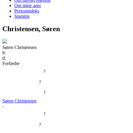
Om navnet Højholt
Om mine aner
Personindeks
Stamtræ
Christensen, Søren
Søren Christensen
b:
d:
Forfædre
?
?
?
Søren Christensen
-
?
?