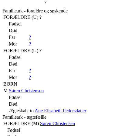
?
Familieark - forældre og søskende
FORÆLDRE (
U
) ?
Fødsel
Død
Far
?
Mor
?
FORÆLDRE (
U
) ?
Fødsel
Død
Far
?
Mor
?
BØRN
M
Søren Christensen
Fødsel
Død
Ægteskab
to
Ane Elisabeth Pedersdatter
Familieark - ægtefællle
FORÆLDRE (
M
)
Søren Christensen
Fødsel