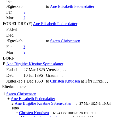
Død
Ægteskab
to
Ane Elisabeth Pedersdatter
Far
?
Mor
?
FORÆLDRE (
F
)
Ane Elisabeth Pedersdatter
Fødsel
Død
Ægteskab
to
Søren Christensen
Far
?
Mor
?
BØRN
F
Ane Birgithe Kirstine Sørensdatter
Fødsel
27 Mar 1825
Vrensted, , ,
Død
10 Jul 1896
Graum, , ,
Ægteskab
1 Dec 1850
to
Christen Knudsen
at Tårs Kirke, , ,
Efterkommere
1
Søren Christensen
+
Ane Elisabeth Pedersdatter
2
Ane Birgithe Kirstine Sørensdatter
b:
27 Mar 1825
d:
10 Jul
1896
+
Christen Knudsen
b:
24 Dec 1808
d:
28 Jan 1902