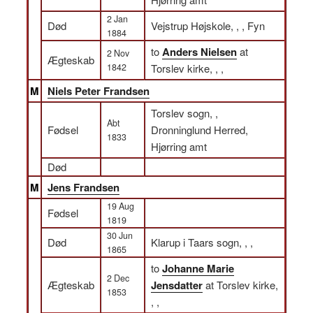
2 Jan
Død
Vejstrup Højskole, , , Fyn
1884
to
Anders Nielsen
at
2 Nov
Ægteskab
1842
Torslev kirke, , ,
M
Niels Peter Frandsen
Torslev sogn, ,
Abt
Fødsel
Dronninglund Herred,
1833
Hjørring amt
Død
M
Jens Frandsen
19 Aug
Fødsel
1819
30 Jun
Død
Klarup i Taars sogn, , ,
1865
to
Johanne Marie
2 Dec
Ægteskab
Jensdatter
at Torslev kirke,
1853
, ,