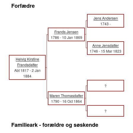
Forfædre
Jens Andersen
1743
-
Frands Jensen
1786
-
10 Jan 1869
Anne Jensdatter
1746
-
15 Mar 1823
Helvig Kirstine
Frandsdatter
Abt 1817
-
2 Jan
1884
?
Maren Thomasdatter
1790
-
16 Oct 1864
?
Familieark - forældre og søskende