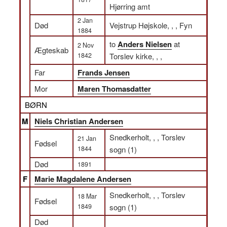
Hjørring amt
2 Jan
Død
Vejstrup Højskole, , , Fyn
1884
to
Anders Nielsen
at
2 Nov
Ægteskab
1842
Torslev kirke, , ,
Far
Frands Jensen
Mor
Maren Thomasdatter
BØRN
M
Niels Christian Andersen
Snedkerholt, , , Torslev
21 Jan
Fødsel
1844
sogn (1)
Død
1891
F
Marie Magdalene Andersen
Snedkerholt, , , Torslev
18 Mar
Fødsel
1849
sogn (1)
Død