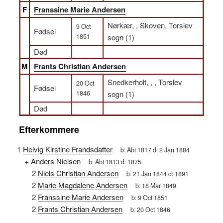
F
Franssine Marie Andersen
Nørkær, , Skoven, Torslev
9 Oct
Fødsel
1851
sogn (1)
Død
M
Frants Christian Andersen
Snedkerholt, , , Torslev
20 Oct
Fødsel
1846
sogn (1)
Død
Efterkommere
1
Helvig Kirstine Frandsdatter
b:
Abt 1817
d:
2 Jan 1884
+
Anders Nielsen
b:
Abt 1813
d:
1875
2
Niels Christian Andersen
b:
21 Jan 1844
d:
1891
2
Marie Magdalene Andersen
b:
18 Mar 1849
2
Franssine Marie Andersen
b:
9 Oct 1851
2
Frants Christian Andersen
b:
20 Oct 1846