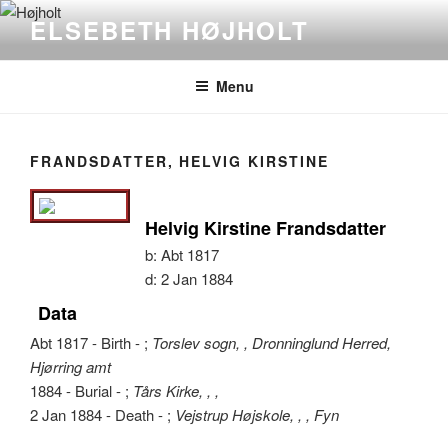
Videre
ELSEBETH HØJHOLT
til
indhold
Menu
FRANDSDATTER, HELVIG KIRSTINE
Helvig Kirstine Frandsdatter
b:
Abt 1817
d:
2 Jan 1884
Data
Abt 1817 - Birth - ;
Torslev sogn, , Dronninglund Herred,
Hjørring amt
1884 - Burial - ;
Tårs Kirke, , ,
2 Jan 1884 - Death - ;
Vejstrup Højskole, , , Fyn