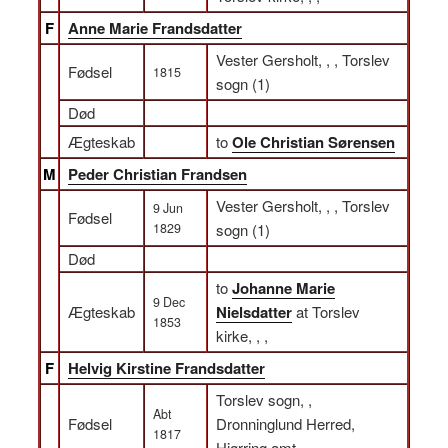
F
Anne Marie Frandsdatter
Vester Gersholt, , , Torslev
Fødsel
1815
sogn (1)
Død
Ægteskab
to
Ole Christian Sørensen
M
Peder Christian Frandsen
Vester Gersholt, , , Torslev
9 Jun
Fødsel
1829
sogn (1)
Død
to
Johanne Marie
9 Dec
Ægteskab
Nielsdatter
at Torslev
1853
kirke, , ,
F
Helvig Kirstine Frandsdatter
Torslev sogn, ,
Abt
Fødsel
Dronninglund Herred,
1817
Hjørring amt