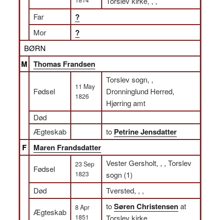
Torslev kirke, , ,
Far
?
Mor
?
BØRN
M
Thomas Frandsen
Torslev sogn, ,
11 May
Fødsel
Dronninglund Herred,
1826
Hjørring amt
Død
Ægteskab
to
Petrine Jensdatter
F
Maren Frandsdatter
Vester Gersholt, , , Torslev
23 Sep
Fødsel
1823
sogn (1)
Død
Tversted, , ,
to
Søren Christensen
at
8 Apr
Ægteskab
1851
Torslev kirke, , ,