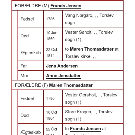
FORÆLDRE (
M
)
Frands Jensen
Vang Nørgård, , , Torslev
Fødsel
1786
sogn
Vester Søholt, , , Torslev
10 Jan
Død
1869
sogn (1)
to
Maren Thomasdatter
at
22 Oct
Ægteskab
1814
Torslev kirke, , ,
Far
Jens Andersen
Mor
Anne Jensdatter
FORÆLDRE (
F
)
Maren Thomasdatter
Vester Gersholt, , , Torslev
Fødsel
1790
sogn (1)
Store Krogen, , , Torslev
16 Oct
Død
1864
sogn (1)
to
Frands Jensen
at
22 Oct
Ægteskab
1814