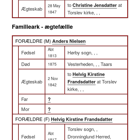
to
Christine Jensdatter
at
28 May
Ægteskab
1847
Torslev kirke, , ,
Familieark - ægtefællle
FORÆLDRE (
M
)
Anders Nielsen
Abt
Fødsel
Hørby sogn, , ,
1813
Død
Vesterheden, , , Taars
1875
to
Helvig Kirstine
2 Nov
Ægteskab
Frandsdatter
at Torslev
1842
kirke, , ,
Far
?
Mor
?
FORÆLDRE (
F
)
Helvig Kirstine Frandsdatter
Torslev sogn, ,
Abt
Fødsel
Dronninglund Herred,
1817