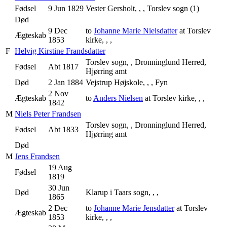
Fødsel
9 Jun 1829
Vester Gersholt, , , Torslev sogn (1)
Død
9 Dec
to
Johanne Marie Nielsdatter
at Torslev
Ægteskab
1853
kirke, , ,
F
Helvig Kirstine Frandsdatter
Torslev sogn, , Dronninglund Herred,
Fødsel
Abt 1817
Hjørring amt
Død
2 Jan 1884
Vejstrup Højskole, , , Fyn
2 Nov
Ægteskab
to
Anders Nielsen
at Torslev kirke, , ,
1842
M
Niels Peter Frandsen
Torslev sogn, , Dronninglund Herred,
Fødsel
Abt 1833
Hjørring amt
Død
M
Jens Frandsen
19 Aug
Fødsel
1819
30 Jun
Død
Klarup i Taars sogn, , ,
1865
2 Dec
to
Johanne Marie Jensdatter
at Torslev
Ægteskab
1853
kirke, , ,