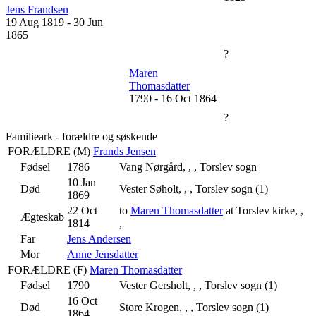
Jens Frandsen
19 Aug 1819
-
30 Jun
1865
?
Maren
Thomasdatter
1790
-
16 Oct 1864
?
Familieark - forældre og søskende
FORÆLDRE (
M
)
Frands Jensen
Fødsel
1786
Vang Nørgård, , , Torslev sogn
10 Jan
Død
Vester Søholt, , , Torslev sogn (1)
1869
22 Oct
to
Maren Thomasdatter
at Torslev kirke, ,
Ægteskab
1814
,
Far
Jens Andersen
Mor
Anne Jensdatter
FORÆLDRE (
F
)
Maren Thomasdatter
Fødsel
1790
Vester Gersholt, , , Torslev sogn (1)
16 Oct
Død
Store Krogen, , , Torslev sogn (1)
1864