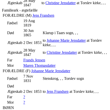
28 May
Ægteskab
to
Christine Jensdatter
at Torslev kirke, , ,
1847
Familieark - ægtefællle
FORÆLDRE (
M
)
Jens Frandsen
19 Aug
Fødsel
1819
30 Jun
Død
Klarup i Taars sogn, , ,
1865
to
Johanne Marie Jensdatter
at Torslev
Ægteskab
2 Dec 1853
kirke, , ,
28 May
Ægteskab
to
Christine Jensdatter
at Torslev kirke, , ,
1847
Far
Frands Jensen
Mor
Maren Thomasdatter
FORÆLDRE (
F
)
Johanne Marie Jensdatter
7 Nov
Fødsel
Stenskrog, , , Torslev sogn
1831
Død
Ægteskab
2 Dec 1853
to
Jens Frandsen
at Torslev kirke, , ,
Far
?
Mor
?
BØRN