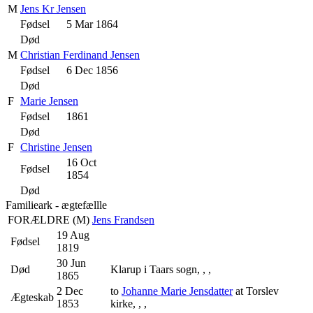
M
Jens Kr Jensen
Fødsel
5 Mar 1864
Død
M
Christian Ferdinand Jensen
Fødsel
6 Dec 1856
Død
F
Marie Jensen
Fødsel
1861
Død
F
Christine Jensen
16 Oct
Fødsel
1854
Død
Familieark - ægtefællle
FORÆLDRE (
M
)
Jens Frandsen
19 Aug
Fødsel
1819
30 Jun
Død
Klarup i Taars sogn, , ,
1865
2 Dec
to
Johanne Marie Jensdatter
at Torslev
Ægteskab
1853
kirke, , ,