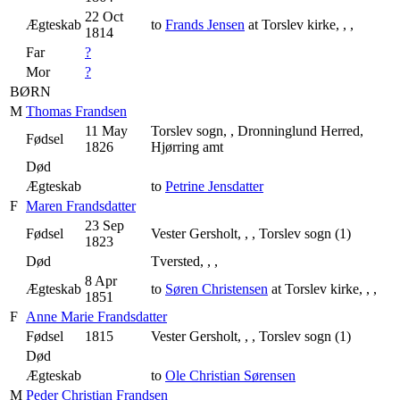
22 Oct
Ægteskab
to
Frands Jensen
at Torslev kirke, , ,
1814
Far
?
Mor
?
BØRN
M
Thomas Frandsen
11 May
Torslev sogn, , Dronninglund Herred,
Fødsel
1826
Hjørring amt
Død
Ægteskab
to
Petrine Jensdatter
F
Maren Frandsdatter
23 Sep
Fødsel
Vester Gersholt, , , Torslev sogn (1)
1823
Død
Tversted, , ,
8 Apr
Ægteskab
to
Søren Christensen
at Torslev kirke, , ,
1851
F
Anne Marie Frandsdatter
Fødsel
1815
Vester Gersholt, , , Torslev sogn (1)
Død
Ægteskab
to
Ole Christian Sørensen
M
Peder Christian Frandsen