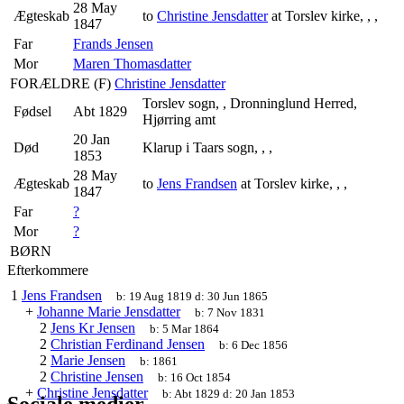
28 May
Ægteskab
to
Christine Jensdatter
at Torslev kirke, , ,
1847
Far
Frands Jensen
Mor
Maren Thomasdatter
FORÆLDRE (
F
)
Christine Jensdatter
Torslev sogn, , Dronninglund Herred,
Fødsel
Abt 1829
Hjørring amt
20 Jan
Død
Klarup i Taars sogn, , ,
1853
28 May
Ægteskab
to
Jens Frandsen
at Torslev kirke, , ,
1847
Far
?
Mor
?
BØRN
Efterkommere
1
Jens Frandsen
b:
19 Aug 1819
d:
30 Jun 1865
+
Johanne Marie Jensdatter
b:
7 Nov 1831
2
Jens Kr Jensen
b:
5 Mar 1864
2
Christian Ferdinand Jensen
b:
6 Dec 1856
2
Marie Jensen
b:
1861
2
Christine Jensen
b:
16 Oct 1854
+
Christine Jensdatter
b:
Abt 1829
d:
20 Jan 1853
Sociale medier