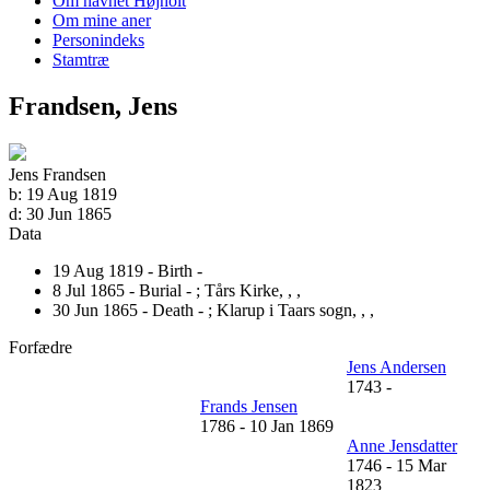
Om navnet Højholt
Om mine aner
Personindeks
Stamtræ
Frandsen, Jens
Jens Frandsen
b:
19 Aug 1819
d:
30 Jun 1865
Data
19 Aug 1819 - Birth -
8 Jul 1865 - Burial - ;
Tårs Kirke, , ,
30 Jun 1865 - Death - ;
Klarup i Taars sogn, , ,
Forfædre
Jens Andersen
1743
-
Frands Jensen
1786
-
10 Jan 1869
Anne Jensdatter
1746
-
15 Mar
1823