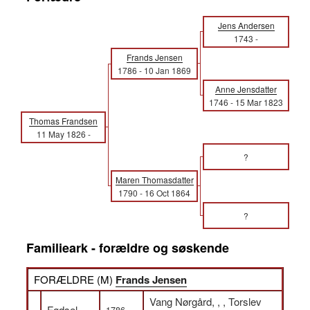
Jens Andersen
1743
-
Frands Jensen
1786
-
10 Jan 1869
Anne Jensdatter
1746
-
15 Mar 1823
Thomas Frandsen
11 May 1826
-
?
Maren Thomasdatter
1790
-
16 Oct 1864
?
Familieark - forældre og søskende
FORÆLDRE (
M
)
Frands Jensen
Vang Nørgård, , , Torslev
Fødsel
1786