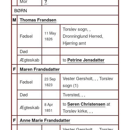
Mor
?
BØRN
M
Thomas Frandsen
Torslev sogn, ,
11 May
Fødsel
Dronninglund Herred,
1826
Hjørring amt
Død
Ægteskab
to
Petrine Jensdatter
F
Maren Frandsdatter
Vester Gersholt, , , Torslev
23 Sep
Fødsel
1823
sogn (1)
Død
Tversted, , ,
to
Søren Christensen
at
8 Apr
Ægteskab
1851
Torslev kirke, , ,
F
Anne Marie Frandsdatter
Vester Gersholt, , , Torslev