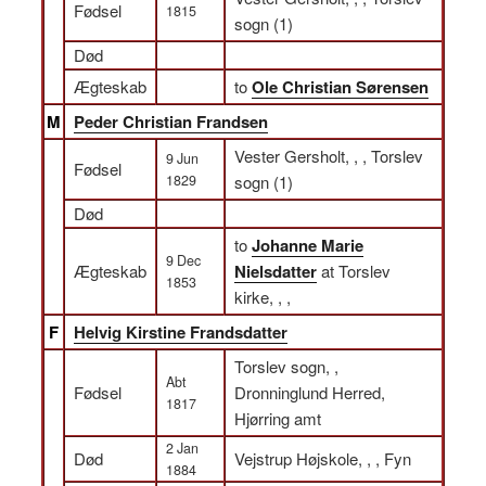
Fødsel
1815
sogn (1)
Død
Ægteskab
to
Ole Christian Sørensen
M
Peder Christian Frandsen
Vester Gersholt, , , Torslev
9 Jun
Fødsel
1829
sogn (1)
Død
to
Johanne Marie
9 Dec
Ægteskab
Nielsdatter
at Torslev
1853
kirke, , ,
F
Helvig Kirstine Frandsdatter
Torslev sogn, ,
Abt
Fødsel
Dronninglund Herred,
1817
Hjørring amt
2 Jan
Død
Vejstrup Højskole, , , Fyn
1884