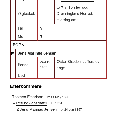
to
?
at Torslev sogn, ,
Ægteskab
Dronninglund Herred,
Hjørring amt
Far
?
Mor
?
BØRN
M
Jens Marinus Jensen
Øster Straden, , , Torslev
24 Jun
Fødsel
1857
sogn
Død
Efterkommere
1
Thomas Frandsen
b:
11 May 1826
+
Petrine Jensdatter
b:
1834
2
Jens Marinus Jensen
b:
24 Jun 1857