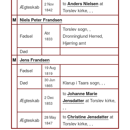
to
Anders Nielsen
at
2 Nov
Ægteskab
1842
Torslev kirke, , ,
M
Niels Peter Frandsen
Torslev sogn, ,
Abt
Fødsel
Dronninglund Herred,
1833
Hjørring amt
Død
M
Jens Frandsen
19 Aug
Fødsel
1819
30 Jun
Død
Klarup i Taars sogn, , ,
1865
to
Johanne Marie
2 Dec
Ægteskab
Jensdatter
at Torslev kirke,
1853
, ,
to
Christine Jensdatter
at
28 May
Ægteskab
1847
Torslev kirke, , ,