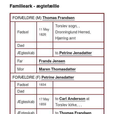
Familieark - ægtefællle
FORÆLDRE (
M
)
Thomas Frandsen
Torslev sogn, ,
11 May
Fødsel
Dronninglund Herred,
1826
Hjørring amt
Død
Ægteskab
to
Petrine Jensdatter
Far
Frands Jensen
Mor
Maren Thomasdatter
FORÆLDRE (
F
)
Petrine Jensdatter
Fødsel
1834
Død
to
Carl Anderson
at
17 May
Ægteskab
1859
Torslev kirke, , ,
Ægteskab
to
Thomas Frandsen