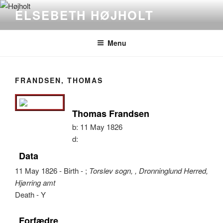
Videre
ELSEBETH HØJHOLT
til
indhold
Menu
FRANDSEN, THOMAS
Thomas Frandsen
b:
11 May 1826
d:
Data
11 May 1826 - Birth - ;
Torslev sogn, , Dronninglund Herred,
Hjørring amt
Death - Y
Forfædre