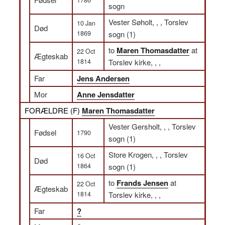
sogn
Vester Søholt, , , Torslev
10 Jan
Død
1869
sogn (1)
to
Maren Thomasdatter
at
22 Oct
Ægteskab
1814
Torslev kirke, , ,
Far
Jens Andersen
Mor
Anne Jensdatter
FORÆLDRE (
F
)
Maren Thomasdatter
Vester Gersholt, , , Torslev
Fødsel
1790
sogn (1)
Store Krogen, , , Torslev
16 Oct
Død
1864
sogn (1)
to
Frands Jensen
at
22 Oct
Ægteskab
1814
Torslev kirke, , ,
Far
?