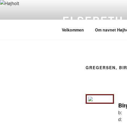
Videre
til
ELSEBETH
indhold
Velkommen
Om navnet Højho
GREGERSEN, BI
Bir
b:
d: