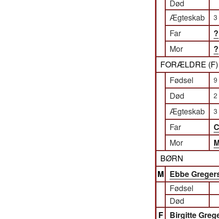
Død
Ægteskab
3
Far
?
Mor
?
FORÆLDRE (
F
Fødsel
9
Død
2
Ægteskab
3
Far
C
Mor
M
BØRN
M
Ebbe Greger
Fødsel
Død
F
Birgitte Greg