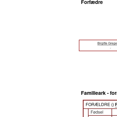
Forfædre
Birgitte Greg
-
Familieark - f
FORÆLDRE (
)
P
Fødsel