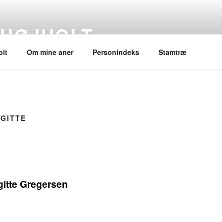
 HØJHOLT
lt
Om mine aner
Personindeks
Stamtræ
RGITTE
gitte Gregersen