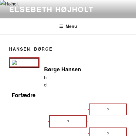
Videre
ELSEBETH HØJHOLT
til
indhold
Menu
HANSEN, BØRGE
Børge Hansen
b:
d:
Forfædre
?
?
?