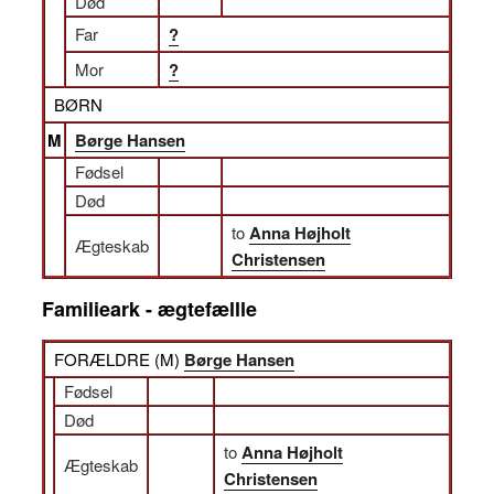
Død
Far
?
Mor
?
BØRN
M
Børge Hansen
Fødsel
Død
to
Anna Højholt
Ægteskab
Christensen
Familieark - ægtefællle
FORÆLDRE (
M
)
Børge Hansen
Fødsel
Død
to
Anna Højholt
Ægteskab
Christensen