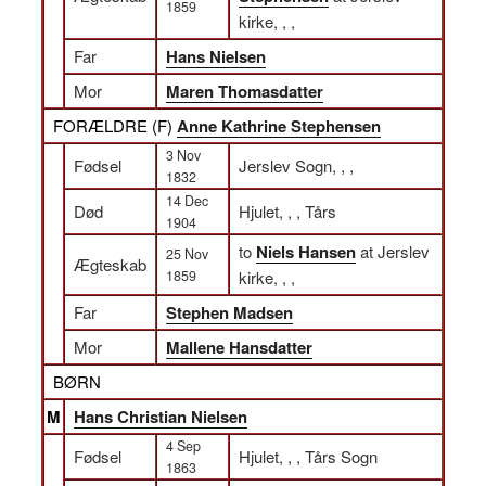
1859
kirke, , ,
Far
Hans Nielsen
Mor
Maren Thomasdatter
FORÆLDRE (
F
)
Anne Kathrine Stephensen
3 Nov
Fødsel
Jerslev Sogn, , ,
1832
14 Dec
Død
Hjulet, , , Tårs
1904
to
Niels Hansen
at Jerslev
25 Nov
Ægteskab
1859
kirke, , ,
Far
Stephen Madsen
Mor
Mallene Hansdatter
BØRN
M
Hans Christian Nielsen
4 Sep
Fødsel
Hjulet, , , Tårs Sogn
1863