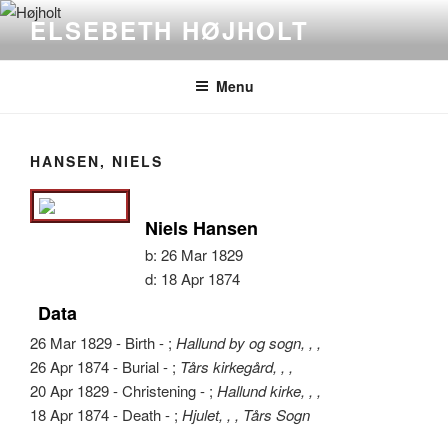
Videre
ELSEBETH HØJHOLT
til
indhold
Menu
HANSEN, NIELS
Niels Hansen
b:
26 Mar 1829
d:
18 Apr 1874
Data
26 Mar 1829 - Birth - ;
Hallund by og sogn, , ,
26 Apr 1874 - Burial - ;
Tårs kirkegård, , ,
20 Apr 1829 - Christening - ;
Hallund kirke, , ,
18 Apr 1874 - Death - ;
Hjulet, , , Tårs Sogn