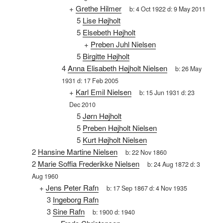
+
Grethe Hilmer
b:
4 Oct 1922
d:
9 May 2011
5
Lise Højholt
5
Elsebeth Højholt
+
Preben Juhl Nielsen
5
Birgitte Højholt
4
Anna Elisabeth Højholt Nielsen
b:
26 May
1931
d:
17 Feb 2005
+
Karl Emil Nielsen
b:
15 Jun 1931
d:
23
Dec 2010
5
Jørn Højholt
5
Preben Højholt Nielsen
5
Kurt Højholt Nielsen
2
Hansine Martine Nielsen
b:
22 Nov 1860
2
Marie Soffia Frederikke Nielsen
b:
24 Aug 1872
d:
3
Aug 1960
+
Jens Peter Rafn
b:
17 Sep 1867
d:
4 Nov 1935
3
Ingeborg Rafn
3
Sine Rafn
b:
1900
d:
1940