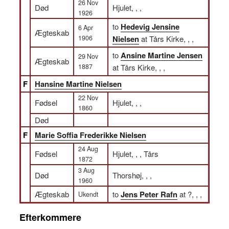
26 Nov
Død
Hjulet, , ,
1926
to
Hedevig Jensine
6 Apr
Ægteskab
1906
Nielsen
at Tårs Kirke, , ,
to
Ansine Martine Jensen
29 Nov
Ægteskab
1887
at Tårs Kirke, , ,
F
Hansine Martine Nielsen
22 Nov
Fødsel
Hjulet, , ,
1860
Død
F
Marie Soffia Frederikke Nielsen
24 Aug
Fødsel
Hjulet, , , Tårs
1872
3 Aug
Død
Thorshøj, , ,
1960
Ægteskab
to
Jens Peter Rafn
at ?, , ,
Ukendt
Efterkommere