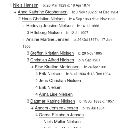
1
Niels Hansen
b:
26 Mar 1829
d:
18 Apr 1874
+
Anne Kathrine Stephensen
b:
3 Nov 1832
d:
14 Dec 1904
2
Hans Christian Nielsen
b:
4 Sep 1863
d:
26 Nov 1926
+
Hedevig Jensine Nielsen
b:
14 Jul 1866
3
Hilleborg Nielsen
b:
12 Jul 1907
+
Ansine Martine Jensen
b:
26 Oct 1867
d:
17 Jan
1906
3
Steffen Kristian Nielsen
b:
29 Nov 1895
3
Christian Alfred Nielsen
b:
9 Sep 1901
+
Else Kirstine Mortensen
b:
24 Apr 1901
4
Erik Nielsen
b:
8 Jul 1934
d:
18 Dec 1934
4
Jens Christian Nielsen
4
Erik Nielsen
4
Anna Lise Nielsen
3
Dagmar Katrine Nielsen
b:
15 Jul 1888
d:
1957
+
Anders Jensen Jensen
b:
19 Jul 1884
4
Gerda Elisabeth Jensen
+
Niels Møller Nielsen