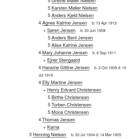
5
Grethe Møller Nielsen
5
Karsten Møller Nielsen
5
Anders Kjeld Nielsen
4
Agnes Katrine Jensen
b:
13 Apr 1913
+
Søren Jensen
b:
30 Jun 1908
5
Anders Bent Jensen
5
Alise Katrine Jensen
4
Mary Johanne Jensen
b:
8 Sep 1911
+
Ejner Stengaard
4
Hansine Gittine Jensen
b:
3 Oct 1909
d:
10
Jul 1919
4
Elly Martine Jensen
+
Henry Edvard Christensen
5
Birthe Christensen
5
Torben Christensen
5
Mona Christensen
4
Thomas Jensen
+
Karna
3
Henning Nielsen
b:
30 Jul 1904
d:
14 Mar 1905