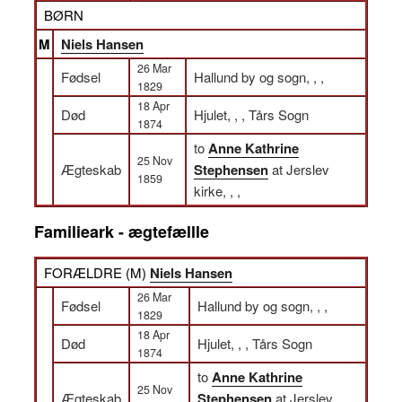
BØRN
M
Niels Hansen
26 Mar
Fødsel
Hallund by og sogn, , ,
1829
18 Apr
Død
Hjulet, , , Tårs Sogn
1874
to
Anne Kathrine
25 Nov
Ægteskab
Stephensen
at Jerslev
1859
kirke, , ,
Familieark - ægtefællle
FORÆLDRE (
M
)
Niels Hansen
26 Mar
Fødsel
Hallund by og sogn, , ,
1829
18 Apr
Død
Hjulet, , , Tårs Sogn
1874
to
Anne Kathrine
25 Nov
Ægteskab
Stephensen
at Jerslev