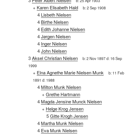
3
Peter Albert Nielsen
b:
25 Apr 1903
+
Karen Elisabeth Hald
b:
2 Sep 1908
4
Lisbeth Nielsen
4
Birthe Nielsen
4
Edith Johanne Nielsen
4
Jørgen Nielsen
4
Inger Nielsen
4
John Nielsen
3
Aksel Christian Nielsen
b:
2 Nov 1897
d:
16 Sep
1999
+
Elna Agnethe Marie Nielsen Munk
b:
11 Feb
1891
d:
1988
4
Milton Munk Nielsen
+
Grethe Hartmann
4
Magda Jensine Munck Nielsen
+
Helge Krog Jensen
5
Gitte Krogh Jensen
4
Martha Munk Nielsen
4
Eva Munk Nielsen