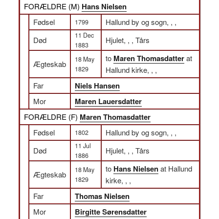
FORÆLDRE (
M
)
Hans Nielsen
Fødsel
Hallund by og sogn, , ,
1799
11 Dec
Død
Hjulet, , , Tårs
1883
to
Maren Thomasdatter
at
18 May
Ægteskab
1829
Hallund kirke, , ,
Far
Niels Hansen
Mor
Maren Lauersdatter
FORÆLDRE (
F
)
Maren Thomasdatter
Fødsel
Hallund by og sogn, , ,
1802
11 Jul
Død
Hjulet, , , Tårs
1886
to
Hans Nielsen
at Hallund
18 May
Ægteskab
1829
kirke, , ,
Far
Thomas Nielsen
Mor
Birgitte Sørensdatter