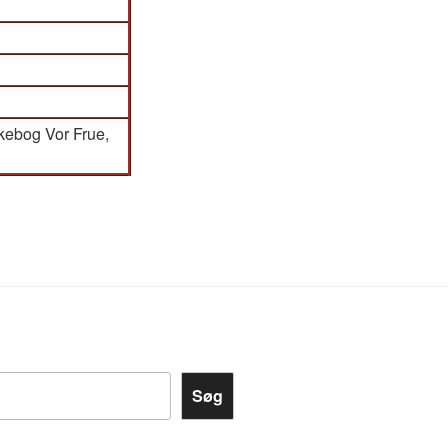
irkebog Vor Frue,
Søg