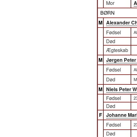
Mor
A
BØRN
M
Alexander Ch
Fødsel
A
Død
Ægteskab
M
Jørgen Peter
Fødsel
A
Død
M
M
Niels Peter W
Fødsel
2
Død
F
Johanne Mari
Fødsel
2
Død