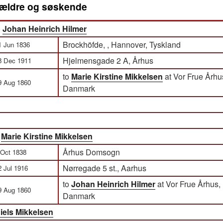
orældre og søskende
)
Johan Heinrich Hilmer
Brockhöfde, , Hannover, Tyskland
1 Jun 1836
Hjelmensgade 2 A, Århus
8 Dec 1911
to
Marie Kirstine Mikkelsen
at Vor Frue Århus
9 Aug 1860
Danmark
)
Marie Kirstine Mikkelsen
Århus Domsogn
 Oct 1838
Nørregade 5 st., Aarhus
2 Jul 1916
to
Johan Heinrich Hilmer
at Vor Frue Århus, 
9 Aug 1860
Danmark
iels Mikkelsen