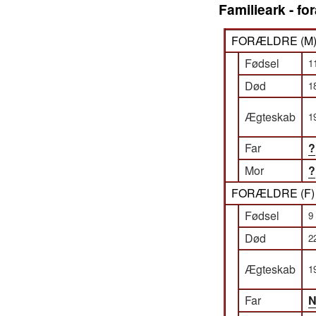
Familieark - f
FORÆLDRE (
M
Fødsel
1
Død
1
Ægteskab
1
Far
?
Mor
?
FORÆLDRE (
F
Fødsel
9
Død
2
Ægteskab
1
Far
N