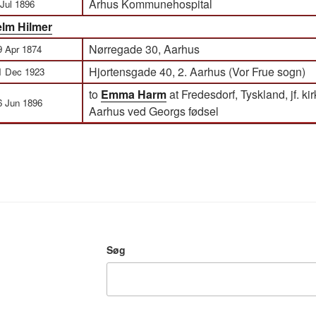
Århus Kommunehospital
 Jul 1896
elm Hilmer
Nørregade 30, Aarhus
9 Apr 1874
Hjortensgade 40, 2. Aarhus (Vor Frue sogn)
1 Dec 1923
to
Emma Harm
at Fredesdorf, Tyskland, jf. k
6 Jun 1896
Aarhus ved Georgs fødsel
Søg