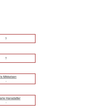
?
?
ls Mikkelsen
-
arie Hansdatter
-