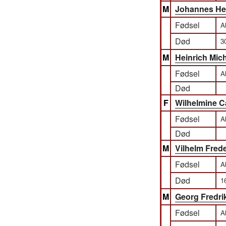
M
Johannes Hei
Fødsel
A
Død
3
M
Heinrich Mic
Fødsel
A
Død
F
Wilhelmine Ca
Fødsel
A
Død
M
Vilhelm Fred
Fødsel
A
Død
1
M
Georg Fredri
Fødsel
A