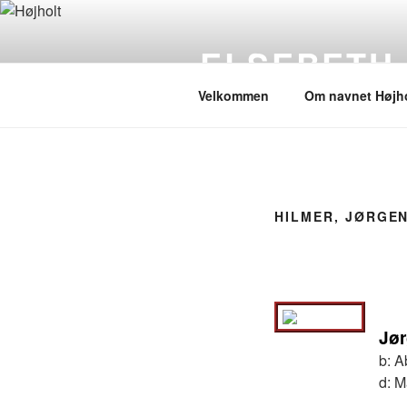
Videre
til
ELSEBETH
indhold
Velkommen
Om navnet Højho
HILMER, JØRGEN
Jør
b:
A
d:
M