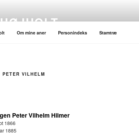
 HØJHOLT
lt
Om mine aner
Personindeks
Stamtræ
 PETER VILHELM
gen Peter Vilhelm Hilmer
bt 1866
ar 1885