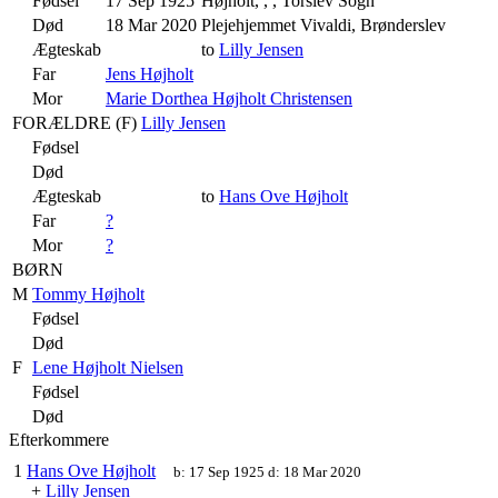
Fødsel
17 Sep 1925
Højholt, , , Torslev Sogn
Død
18 Mar 2020
Plejehjemmet Vivaldi, Brønderslev
Ægteskab
to
Lilly Jensen
Far
Jens Højholt
Mor
Marie Dorthea Højholt Christensen
FORÆLDRE (
F
)
Lilly Jensen
Fødsel
Død
Ægteskab
to
Hans Ove Højholt
Far
?
Mor
?
BØRN
M
Tommy Højholt
Fødsel
Død
F
Lene Højholt Nielsen
Fødsel
Død
Efterkommere
1
Hans Ove Højholt
b:
17 Sep 1925
d:
18 Mar 2020
+
Lilly Jensen