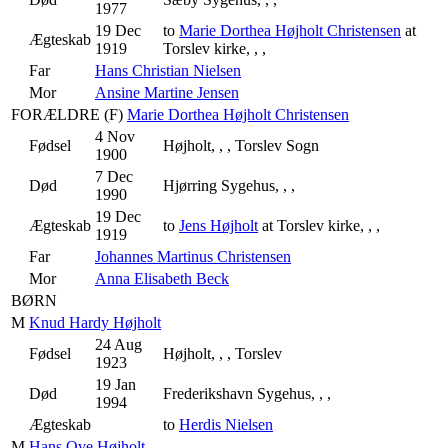
1977
19 Dec
to
Marie Dorthea Højholt Christensen
at
Ægteskab
1919
Torslev kirke, , ,
Far
Hans Christian Nielsen
Mor
Ansine Martine Jensen
FORÆLDRE (
F
)
Marie Dorthea Højholt Christensen
4 Nov
Fødsel
Højholt, , , Torslev Sogn
1900
7 Dec
Død
Hjørring Sygehus, , ,
1990
19 Dec
Ægteskab
to
Jens Højholt
at Torslev kirke, , ,
1919
Far
Johannes Martinus Christensen
Mor
Anna Elisabeth Beck
BØRN
M
Knud Hardy Højholt
24 Aug
Fødsel
Højholt, , , Torslev
1923
19 Jan
Død
Frederikshavn Sygehus, , ,
1994
Ægteskab
to
Herdis Nielsen
M
Hans Ove Højholt