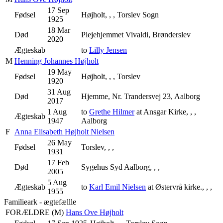
17 Sep
Fødsel
Højholt, , , Torslev Sogn
1925
18 Mar
Død
Plejehjemmet Vivaldi, Brønderslev
2020
Ægteskab
to
Lilly Jensen
M
Henning Johannes Højholt
19 May
Fødsel
Højholt, , , Torslev
1920
31 Aug
Død
Hjemme, Nr. Trandersvej 23, Aalborg
2017
1 Aug
to
Grethe Hilmer
at Ansgar Kirke, , ,
Ægteskab
1947
Aalborg
F
Anna Elisabeth Højholt Nielsen
26 May
Fødsel
Torslev, , ,
1931
17 Feb
Død
Sygehus Syd Aalborg, , ,
2005
5 Aug
Ægteskab
to
Karl Emil Nielsen
at Østervrå kirke., , ,
1955
Familieark - ægtefællle
FORÆLDRE (
M
)
Hans Ove Højholt