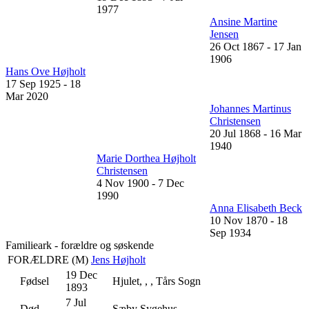
1977
Ansine Martine
Jensen
26 Oct 1867
-
17 Jan
1906
Hans Ove Højholt
17 Sep 1925
-
18
Mar 2020
Johannes Martinus
Christensen
20 Jul 1868
-
16 Mar
1940
Marie Dorthea Højholt
Christensen
4 Nov 1900
-
7 Dec
1990
Anna Elisabeth Beck
10 Nov 1870
-
18
Sep 1934
Familieark - forældre og søskende
FORÆLDRE (
M
)
Jens Højholt
19 Dec
Fødsel
Hjulet, , , Tårs Sogn
1893
7 Jul
Død
Sæby Sygehus, , ,