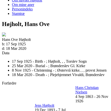
Om navnet Højholt
Om mine aner
Personindeks
Stamtræ
Højholt, Hans Ove
Hans Ove Højholt
b:
17 Sep 1925
d:
18 Mar 2020
Data
17 Sep 1925 - Birth - ;
Højholt, , , Torslev Sogn
25 Mar 2020 - Burial - ;
Brønderslev Gl. Kirke
8 Nov 1925 - Christening - ;
Østervrå kirke, , , provst Jensen
18 Mar 2020 - Death - ;
Plejehjemmet Vivaldi, Brønderslev
Forfædre
Hans Christian
Nielsen
4 Sep 1863
-
26 Nov
1926
Jens Højholt
19 Dec 1893
-
7 Jul