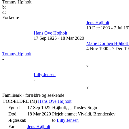
Tommy Højholt
b:
d:
Forfædre
Jens Højholt
19 Dec 1893
-
7 Jul 19
Hans Ove Højholt
17 Sep 1925
-
18 Mar 2020
Marie Dorthea Højholt 
4 Nov 1900
-
7 Dec 1
Tommy Højholt
-
?
Lilly Jensen
-
?
Familieark - forældre og søskende
FORÆLDRE (
M
)
Hans Ove Højholt
Fødsel
17 Sep 1925
Højholt, , , Torslev Sogn
Død
18 Mar 2020
Plejehjemmet Vivaldi, Brønderslev
Ægteskab
to
Lilly Jensen
Far
Jens Højholt