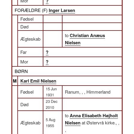
Mor
?
FORÆLDRE (
F
)
Inger Larsen
Fødsel
Død
to
Christian Anæus
Ægteskab
Nielsen
Far
?
Mor
?
BØRN
M
Karl Emil Nielsen
15 Jun
Fødsel
Ranum, , , Himmerland
1931
23 Dec
Død
2010
to
Anna Elisabeth Højholt
5 Aug
Ægteskab
Nielsen
at Østervrå kirke., ,
1955
,