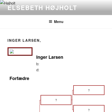
Videre
ELSEBETH HØJHOLT
til
indhold
Menu
INGER LARSEN,
Inger Larsen
b:
d:
Forfædre
?
?
?