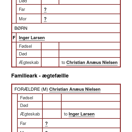
Død
Far
?
Mor
?
BØRN
F
Inger Larsen
Fødsel
Død
Ægteskab
to
Christian Anæus Nielsen
Familieark - ægtefællle
FORÆLDRE (
M
)
Christian Anæus Nielsen
Fødsel
Død
Ægteskab
to
Inger Larsen
Far
?