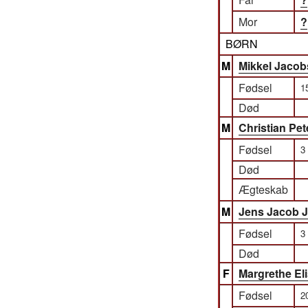
Mor
?
BØRN
M
Mikkel Jaco
Fødsel
1
Død
M
Christian Pe
Fødsel
3
Død
Ægteskab
M
Jens Jacob 
Fødsel
3
Død
F
Margrethe El
Fødsel
2