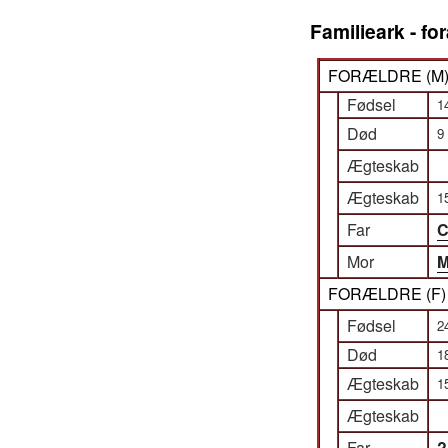
Familieark - f
FORÆLDRE (
M
Fødsel
1
Død
9
Ægteskab
Ægteskab
1
Far
C
Mor
M
FORÆLDRE (
F
Fødsel
2
Død
1
Ægteskab
1
Ægteskab
Far
?