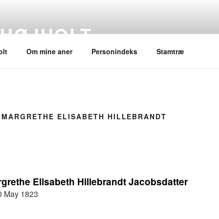
 HØJHOLT
lt
Om mine aner
Personindeks
Stamtræ
 MARGRETHE ELISABETH HILLEBRANDT
grethe Elisabeth Hillebrandt Jacobsdatter
0 May 1823