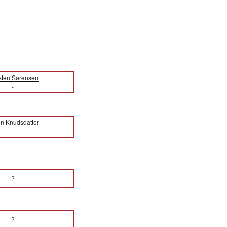
sten Sørensen
-
n Knudsdatter
-
?
?