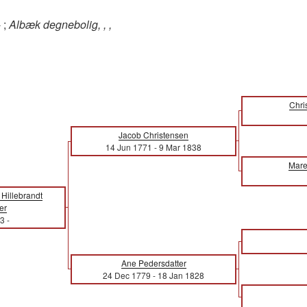
 ;
Albæk degnebolig, , ,
Chri
Jacob Christensen
14 Jun 1771
-
9 Mar 1838
Mare
 Hillebrandt
er
23
-
Ane Pedersdatter
24 Dec 1779
-
18 Jan 1828