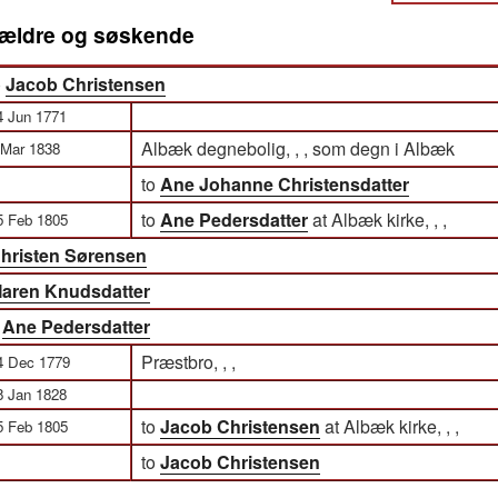
orældre og søskende
)
Jacob Christensen
4 Jun 1771
Albæk degnebolig, , , som degn i Albæk
 Mar 1838
to
Ane Johanne Christensdatter
to
Ane Pedersdatter
at Albæk kirke, , ,
5 Feb 1805
hristen Sørensen
aren Knudsdatter
)
Ane Pedersdatter
Præstbro, , ,
4 Dec 1779
8 Jan 1828
to
Jacob Christensen
at Albæk kirke, , ,
5 Feb 1805
to
Jacob Christensen