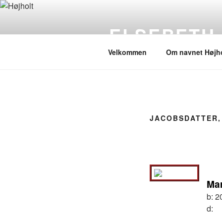
Videre
til
ELSEBETH
indhold
Velkommen
Om navnet Højho
JACOBSDATTER,
Mar
b:
2
d: