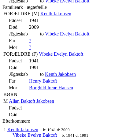
Ægteskab
to
Vibeke Evelyn Baktoft
Familieark - ægtefællle
FORÆLDRE (
M
)
Kenth Jakobsen
Fødsel
1941
Død
2009
Ægteskab
to
Vibeke Evelyn Baktoft
Far
?
Mor
?
FORÆLDRE (
F
)
Vibeke Evelyn Baktoft
Fødsel
1941
Død
1991
Ægteskab
to
Kenth Jakobsen
Far
Henry Baktoft
Mor
Borghild Irene Hansen
BØRN
M
Allan Baktoft Jakobsen
Fødsel
Død
Efterkommere
1
Kenth Jakobsen
b:
1941
d:
2009
+
Vibeke Evelyn Baktoft
b:
1941
d:
1991