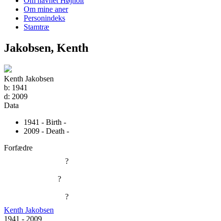
Om navnet Højholt
Om mine aner
Personindeks
Stamtræ
Jakobsen, Kenth
Kenth Jakobsen
b:
1941
d:
2009
Data
1941 - Birth -
2009 - Death -
Forfædre
?
?
?
Kenth Jakobsen
1941
-
2009