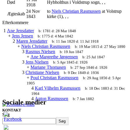
Død
Hybholthus i Voldstrup sogn, , ,
1918
24 Nov
to
Niels Christian Rasmussen
at Volstrup
Ægteskab
1843
kirke (1), , ,
Efterkommere
1
Ane Jensdatter
b:
1781
d:
28 Mar 1848
+
Jens Jensen
b:
1775
d:
4 Mar 1842
2
Maren Jensdatter
b:
11 Jan 1820
d:
11 Jul 1918
+
Niels Christian Rasmussen
b:
19 Mar 1815
d:
27 May 1890
3
Rasmus Nielsen
b:
19 Jun 1847
+
Ane Margrethe Jørgensen
b:
25 Jul 1847
3
Jens Nielsen
b:
5 Apr 1845
d:
1926
+
Mariane Thomasen
b:
27 Sep 1846
d:
1926
3
Christiane Nielsen
b:
9 Dec 1849
d:
1936
+
Poul Christian Rasmussen
b:
29 Aug 1856
d:
5 Apr
1905
4
Karl Vilhelm Rasmussen
b:
18 Dec 1883
d:
31 Dec
1964
4
Anton Rasmussen
b:
7 Jan 1882
Sociale medier
KONTAKT
Søg
Søg