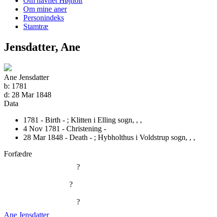
Om navnet Højholt
Om mine aner
Personindeks
Stamtræ
Jensdatter, Ane
Ane Jensdatter
b:
1781
d:
28 Mar 1848
Data
1781 - Birth - ;
Klitten i Elling sogn, , ,
4 Nov 1781 - Christening -
28 Mar 1848 - Death - ;
Hybholthus i Voldstrup sogn, , ,
Forfædre
?
?
?
Ane Jensdatter