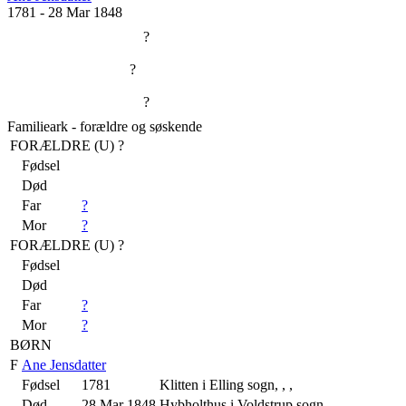
1781
-
28 Mar 1848
?
?
?
Familieark - forældre og søskende
FORÆLDRE (
U
) ?
Fødsel
Død
Far
?
Mor
?
FORÆLDRE (
U
) ?
Fødsel
Død
Far
?
Mor
?
BØRN
F
Ane Jensdatter
Fødsel
1781
Klitten i Elling sogn, , ,
Død
28 Mar 1848
Hybholthus i Voldstrup sogn, , ,