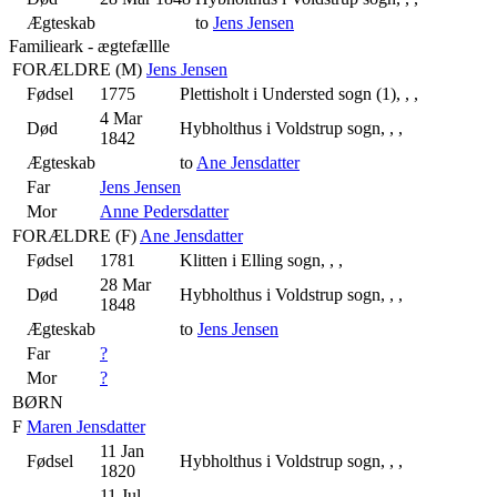
Ægteskab
to
Jens Jensen
Familieark - ægtefællle
FORÆLDRE (
M
)
Jens Jensen
Fødsel
1775
Plettisholt i Understed sogn (1), , ,
4 Mar
Død
Hybholthus i Voldstrup sogn, , ,
1842
Ægteskab
to
Ane Jensdatter
Far
Jens Jensen
Mor
Anne Pedersdatter
FORÆLDRE (
F
)
Ane Jensdatter
Fødsel
1781
Klitten i Elling sogn, , ,
28 Mar
Død
Hybholthus i Voldstrup sogn, , ,
1848
Ægteskab
to
Jens Jensen
Far
?
Mor
?
BØRN
F
Maren Jensdatter
11 Jan
Fødsel
Hybholthus i Voldstrup sogn, , ,
1820
11 Jul