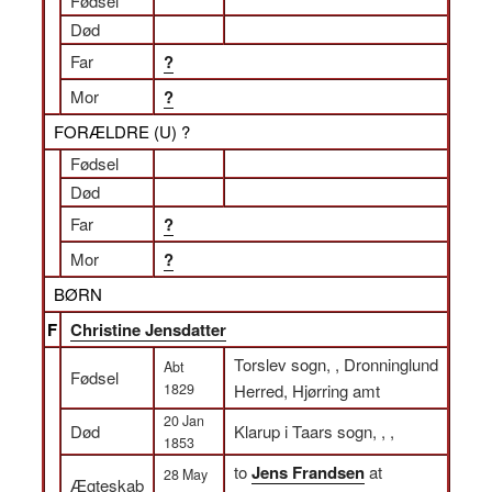
Fødsel
Død
Far
?
Mor
?
FORÆLDRE (
U
) ?
Fødsel
Død
Far
?
Mor
?
BØRN
F
Christine Jensdatter
Torslev sogn, , Dronninglund
Abt
Fødsel
1829
Herred, Hjørring amt
20 Jan
Død
Klarup i Taars sogn, , ,
1853
to
Jens Frandsen
at
28 May
Ægteskab