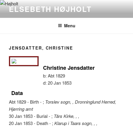
Videre
ELSEBETH HØJHOLT
til
indhold
Menu
JENSDATTER, CHRISTINE
Christine Jensdatter
b:
Abt 1829
d:
20 Jan 1853
Data
Abt 1829 - Birth - ;
Torslev sogn, , Dronninglund Herred,
Hjørring amt
30 Jan 1853 - Burial - ;
Tårs Kirke, , ,
20 Jan 1853 - Death - ;
Klarup i Taars sogn, , ,