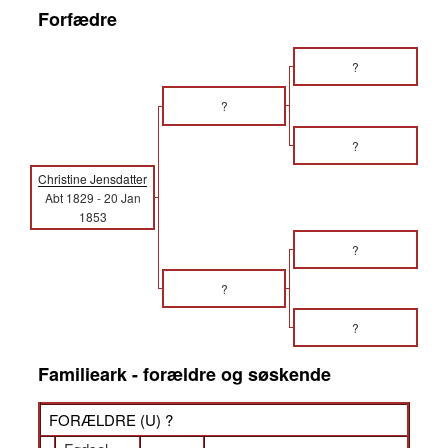
Forfædre
?
?
?
Christine Jensdatter
Abt 1829
-
20 Jan
1853
?
?
?
Familieark - forældre og søskende
FORÆLDRE (
U
) ?