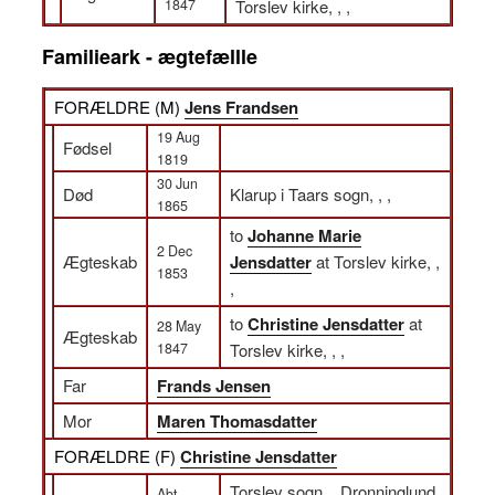
1847
Torslev kirke, , ,
Familieark - ægtefællle
FORÆLDRE (
M
)
Jens Frandsen
19 Aug
Fødsel
1819
30 Jun
Død
Klarup i Taars sogn, , ,
1865
to
Johanne Marie
2 Dec
Ægteskab
Jensdatter
at Torslev kirke, ,
1853
,
to
Christine Jensdatter
at
28 May
Ægteskab
1847
Torslev kirke, , ,
Far
Frands Jensen
Mor
Maren Thomasdatter
FORÆLDRE (
F
)
Christine Jensdatter
Torslev sogn, , Dronninglund
Abt