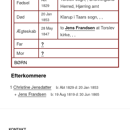
Fødsel
1829
Herred, Hjørring amt
20 Jan
Død
Klarup i Taars sogn, , ,
1853
to
Jens Frandsen
at Torslev
28 May
Ægteskab
1847
kirke, , ,
Far
?
Mor
?
BØRN
Efterkommere
1
Christine Jensdatter
b:
Abt 1829
d:
20 Jan 1853
+
Jens Frandsen
b:
19 Aug 1819
d:
30 Jun 1865
KONTAKT