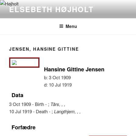
Videre
ELSEBETH HØJHOLT
til
indhold
Menu
JENSEN, HANSINE GITTINE
Hansine Gittine Jensen
b:
3 Oct 1909
d:
10 Jul 1919
Data
3 Oct 1909 - Birth - ;
Tårs, , ,
10 Jul 1919 - Death - ;
Langthjem, , ,
Forfædre