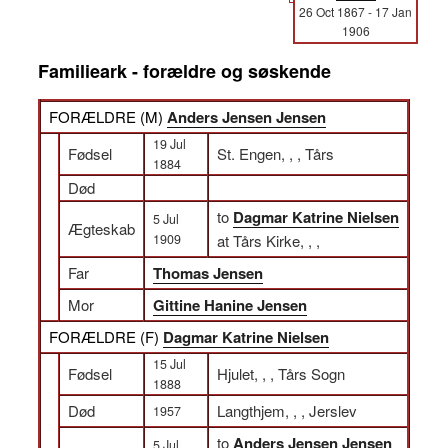
26 Oct 1867
-
17 Jan
1906
Familieark - forældre og søskende
FORÆLDRE (
M
)
Anders Jensen Jensen
19 Jul
Fødsel
St. Engen, , , Tårs
1884
Død
to
Dagmar Katrine Nielsen
5 Jul
Ægteskab
1909
at Tårs Kirke, , ,
Far
Thomas Jensen
Mor
Gittine Hanine Jensen
FORÆLDRE (
F
)
Dagmar Katrine Nielsen
15 Jul
Fødsel
Hjulet, , , Tårs Sogn
1888
Død
Langthjem, , , Jerslev
1957
to
Anders Jensen Jensen
5 Jul