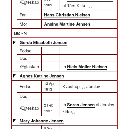
Ægteskab
1909
at Tårs Kirke, , ,
Far
Hans Christian Nielsen
Mor
Ansine Martine Jensen
BØRN
F
Gerda Elisabeth Jensen
Fødsel
Død
Ægteskab
to
Niels Møller Nielsen
F
Agnes Katrine Jensen
13 Apr
Fødsel
Klæstrup, , , Jerslev
1913
Død
to
Søren Jensen
at Jerslev
2 Feb
Ægteskab
1937
kirke, , ,
F
Mary Johanne Jensen
8 Sep