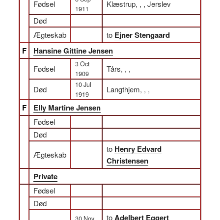
Fødsel
Klæstrup, , , Jerslev
1911
Død
Ægteskab
to
Ejner Stengaard
F
Hansine Gittine Jensen
3 Oct
Fødsel
Tårs, , ,
1909
10 Jul
Død
Langthjem, , ,
1919
F
Elly Martine Jensen
Fødsel
Død
to
Henry Edvard
Ægteskab
Christensen
Private
Fødsel
Død
to
Adelbert Eggert
30 Nov