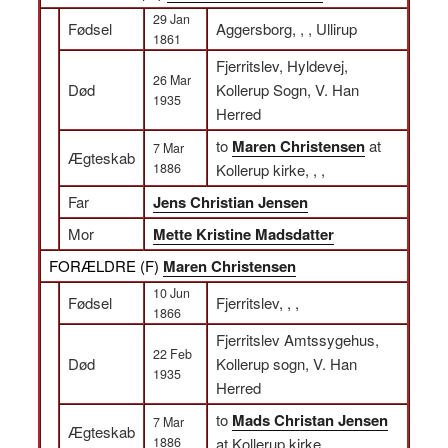
29 Jan
Fødsel
Aggersborg, , , Ullirup
1861
Fjerritslev, Hyldevej,
26 Mar
Død
Kollerup Sogn, V. Han
1935
Herred
to
Maren Christensen
at
7 Mar
Ægteskab
1886
Kollerup kirke, , ,
Far
Jens Christian Jensen
Mor
Mette Kristine Madsdatter
FORÆLDRE (
F
)
Maren Christensen
10 Jun
Fødsel
Fjerritslev, , ,
1866
Fjerritslev Amtssygehus,
22 Feb
Død
Kollerup sogn, V. Han
1935
Herred
to
Mads Christan Jensen
7 Mar
Ægteskab
1886
at Kollerup kirke, , ,