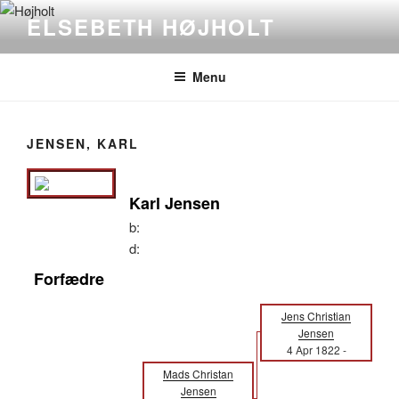
Videre
ELSEBETH HØJHOLT
til
indhold
Menu
JENSEN, KARL
Karl Jensen
b:
d:
Forfædre
Jens Christian
Jensen
4 Apr 1822
-
Mads Christan
Jensen