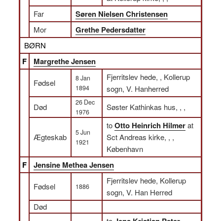
Far
Søren Nielsen Christensen
Mor
Grethe Pedersdatter
BØRN
F
Margrethe Jensen
Fjerritslev hede, , Kollerup
8 Jan
Fødsel
1894
sogn, V. Hanherred
26 Dec
Død
Søster Kathinkas hus, , ,
1976
to
Otto Heinrich Hilmer
at
5 Jun
Ægteskab
Sct Andreas kirke, , ,
1921
København
F
Jensine Methea Jensen
Fjerritslev hede, Kollerup
Fødsel
1886
sogn, V. Han Herred
Død
to