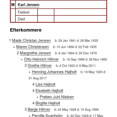
M
Karl Jensen
Fødsel
Død
Efterkommere
1
Mads Christan Jensen
b:
29 Jan 1861
d:
26 Mar 1935
+
Maren Christensen
b:
10 Jun 1866
d:
22 Feb 1935
2
Margrethe Jensen
b:
8 Jan 1894
d:
26 Dec 1976
+
Otto Heinrich Hilmer
b:
16 Sep 1896
d:
28 Nov 1965
3
Grethe Hilmer
b:
4 Oct 1922
d:
9 May 2011
+
Henning Johannes Højholt
b:
19 May 1920
d:
31 Aug 2017
4
Lise Højholt
4
Elsebeth Højholt
+
Preben Juhl Nielsen
4
Birgitte Højholt
3
Børge Hilmer
b:
24 May 1928
d:
15 Aug 1999
+
Pernille Svanholm
b:
30 Dec 1929
d:
17 May