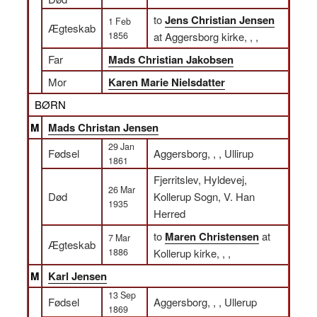
to
Jens Christian Jensen
1 Feb
Ægteskab
1856
at Aggersborg kirke, , ,
Far
Mads Christian Jakobsen
Mor
Karen Marie Nielsdatter
BØRN
M
Mads Christan Jensen
29 Jan
Fødsel
Aggersborg, , , Ullirup
1861
Fjerritslev, Hyldevej,
26 Mar
Død
Kollerup Sogn, V. Han
1935
Herred
to
Maren Christensen
at
7 Mar
Ægteskab
1886
Kollerup kirke, , ,
M
Karl Jensen
13 Sep
Fødsel
Aggersborg, , , Ullerup
1869