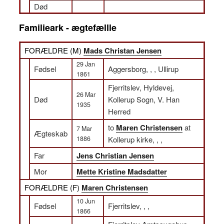
Død
Familieark - ægtefællle
FORÆLDRE (
M
)
Mads Christan Jensen
29 Jan
Fødsel
Aggersborg, , , Ullirup
1861
Fjerritslev, Hyldevej,
26 Mar
Død
Kollerup Sogn, V. Han
1935
Herred
to
Maren Christensen
at
7 Mar
Ægteskab
1886
Kollerup kirke, , ,
Far
Jens Christian Jensen
Mor
Mette Kristine Madsdatter
FORÆLDRE (
F
)
Maren Christensen
10 Jun
Fødsel
Fjerritslev, , ,
1866