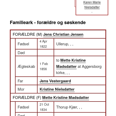
Karen Marie
Nielsdatter
-
Familieark - forældre og søskende
FORÆLDRE (
M
)
Jens Christian Jensen
4 Apr
Fødsel
Ullerup, , ,
1822
Død
to
Mette Kristine
1 Feb
Ægteskab
Madsdatter
at Aggersborg
1856
kirke, , ,
Far
Jens Vestergaard
Mor
Kristine Nielsdatter
FORÆLDRE (
F
)
Mette Kristine Madsdatter
21 Oct
Fødsel
Thorup Kjær, , ,
1834
Død