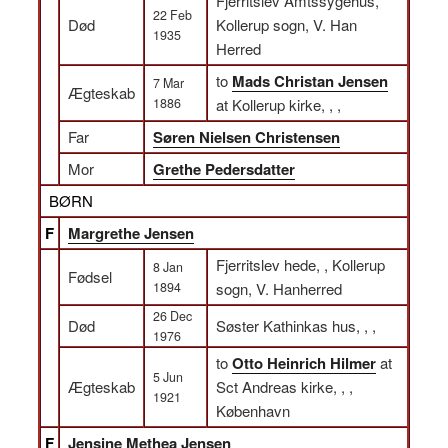
Fjerritslev Amtssygehus,
22 Feb
Død
Kollerup sogn, V. Han
1935
Herred
to
Mads Christan Jensen
7 Mar
Ægteskab
1886
at Kollerup kirke, , ,
Far
Søren Nielsen Christensen
Mor
Grethe Pedersdatter
BØRN
F
Margrethe Jensen
Fjerritslev hede, , Kollerup
8 Jan
Fødsel
1894
sogn, V. Hanherred
26 Dec
Død
Søster Kathinkas hus, , ,
1976
to
Otto Heinrich Hilmer
at
5 Jun
Ægteskab
Sct Andreas kirke, , ,
1921
København
F
Jensine Methea Jensen