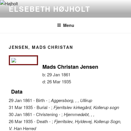
Videre
ELSEBETH HØJHOLT
til
indhold
Menu
JENSEN, MADS CHRISTAN
Mads Christan Jensen
b:
29 Jan 1861
d:
26 Mar 1935
Data
29 Jan 1861 - Birth - ;
Aggersborg, , , Ullirup
31 Mar 1935 - Burial - ;
Fjerritslev kirkegård, Kollerup sogn
30 Jan 1861 - Christening - ;
Hjemmedøbt, , ,
26 Mar 1935 - Death - ;
Fjerritslev, Hyldevej, Kollerup Sogn,
V. Han Herred