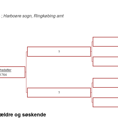
 ;
Harboøre sogn, Ringkøbing amt
?
hsdatter
 1764
?
orældre og søskende