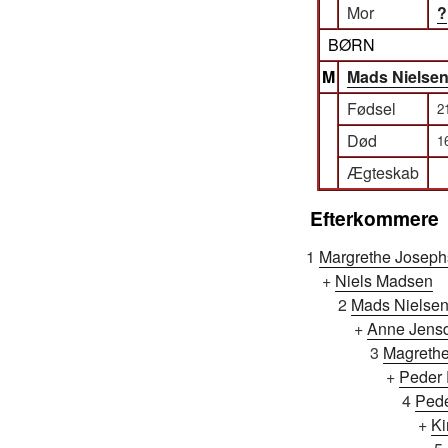
Mor
?
BØRN
M
Mads Nielse
Fødsel
2
Død
1
Ægteskab
Efterkommere
1
Margrethe Joseph
+
Niels Madsen
2
Mads Nielse
+
Anne Jensd
3
Magrethe
+
Peder 
4
Pede
+
Ki