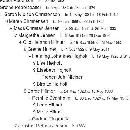
Peder Pedersen
b:
10 Nov 1853
Grethe Pedersdatter
b:
5 Apr 1843
d:
27 Jan 1924
+
Søren Nielsen Christensen
b:
19 May 1831
d:
18 Feb 1912
6
Maren Christensen
b:
10 Jun 1866
d:
22 Feb 1935
+
Mads Christan Jensen
b:
29 Jan 1861
d:
26 Mar 1935
7
Margrethe Jensen
b:
8 Jan 1894
d:
26 Dec 1976
+
Otto Heinrich Hilmer
b:
16 Sep 1896
d:
28 Nov 1965
8
Grethe Hilmer
b:
4 Oct 1922
d:
9 May 2011
+
Henning Johannes Højholt
b:
19 May 1920
d:
31 
9
Lise Højholt
9
Elsebeth Højholt
+
Preben Juhl Nielsen
9
Birgitte Højholt
8
Børge Hilmer
b:
24 May 1928
d:
15 Aug 1999
+
Pernille Svanholm
b:
30 Dec 1929
d:
17 May 1975
9
Lene Hilmer
9
Mette Hilmer
+
Gudrun Tingmark
7
Jensine Methea Jensen
b:
1886