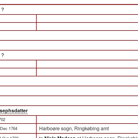
) ?
) ?
sephsdatter
702
Harboøre sogn, Ringkøbing amt
 Dec 1764