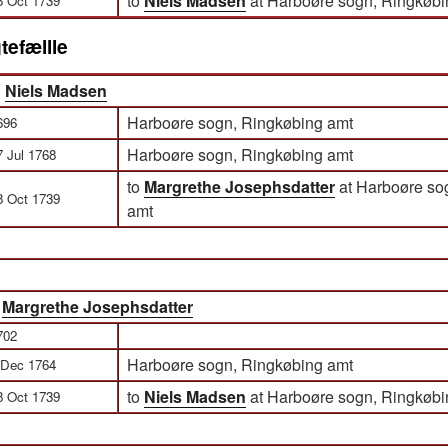
to
Niels Madsen
at Harboøre sogn, Ringkøbi
8 Oct 1739
tefællle
)
Niels Madsen
Harboøre sogn, Ringkøbing amt
696
Harboøre sogn, Ringkøbing amt
7 Jul 1768
to
Margrethe Josephsdatter
at Harboøre so
8 Oct 1739
amt
)
Margrethe Josephsdatter
702
Harboøre sogn, Ringkøbing amt
 Dec 1764
to
Niels Madsen
at Harboøre sogn, Ringkøbi
8 Oct 1739