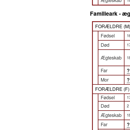
Ægteskab
1
Familieark - æg
FORÆLDRE (
M
Fødsel
1
Død
1
Ægteskab
1
Far
?
Mor
?
FORÆLDRE (
F
Fødsel
1
Død
2
Ægteskab
1
Far
?