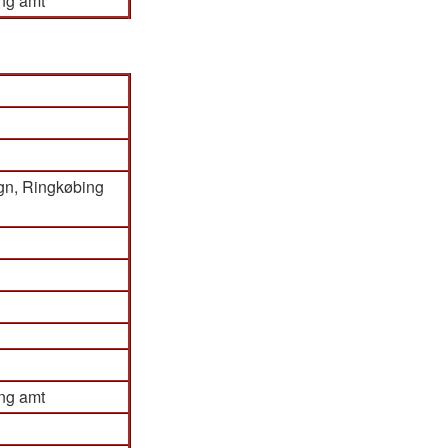
ng amt
gn, Ringkøbing
ng amt