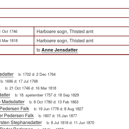
n
Harboøre sogn, Thisted amt
1 Oct 1746
Harboøre sogn, Thisted amt
6 Mar 1818
to
Anne Jensdatter
sdatter
b:
1702
d:
2 Dec 1764
b:
1696
d:
17 Jul 1768
n
b:
21 Oct 1746
d:
16 Mar 1818
atter
b:
18. spetember 1757
d:
18 Sep 1829
 Madsdatter
b:
8 Oct 1780
d:
13 Feb 1863
Pedersen Falk
b:
19 Jun 1778
d:
8 Aug 1827
r Pedersen Falk
b:
1807
d:
15 Jan 1877
rsten Stephansdatter
b:
8 Jul 1818
d:
11 Jun 1870