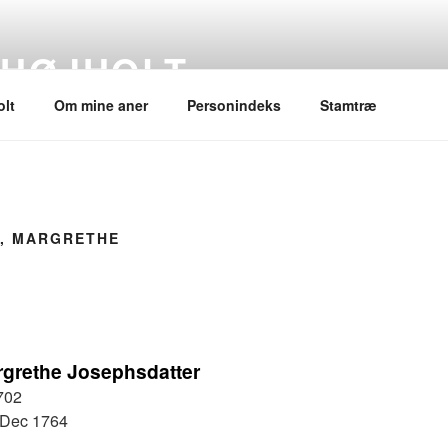
 HØJHOLT
lt
Om mine aner
Personindeks
Stamtræ
, MARGRETHE
grethe Josephsdatter
702
 Dec 1764