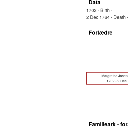
Data
1702 - Birth -
2 Dec 1764 - Death -
Forfædre
Margrethe Josep
1702
-
2 Dec
Familieark - f