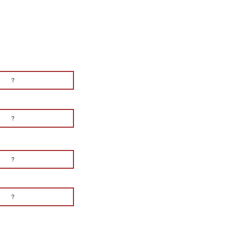
?
?
?
?