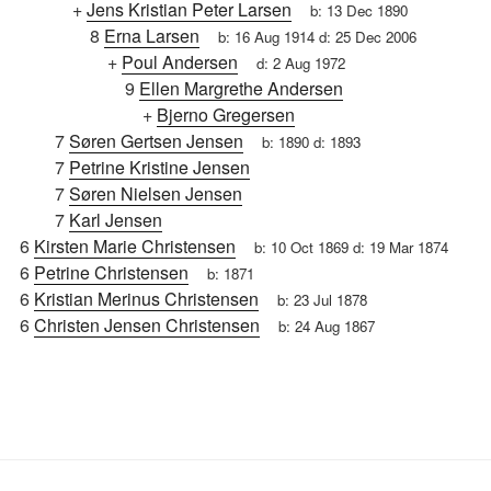
+
Jens Kristian Peter Larsen
b:
13 Dec 1890
8
Erna Larsen
b:
16 Aug 1914
d:
25 Dec 2006
+
Poul Andersen
d:
2 Aug 1972
9
Ellen Margrethe Andersen
+
Bjerno Gregersen
7
Søren Gertsen Jensen
b:
1890
d:
1893
7
Petrine Kristine Jensen
7
Søren Nielsen Jensen
7
Karl Jensen
6
Kirsten Marie Christensen
b:
10 Oct 1869
d:
19 Mar 1874
6
Petrine Christensen
b:
1871
6
Kristian Merinus Christensen
b:
23 Jul 1878
6
Christen Jensen Christensen
b:
24 Aug 1867