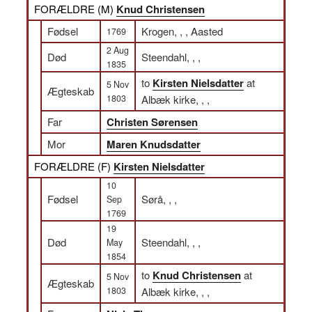
FORÆLDRE (
M
)
Knud Christensen
Fødsel
Krogen, , , Aasted
1769
2 Aug
Død
Steendahl, , ,
1835
to
Kirsten Nielsdatter
at
5 Nov
Ægteskab
1803
Albæk kirke, , ,
Far
Christen Sørensen
Mor
Maren Knudsdatter
FORÆLDRE (
F
)
Kirsten Nielsdatter
10
Fødsel
Sørå, , ,
Sep
1769
19
Død
Steendahl, , ,
May
1854
to
Knud Christensen
at
5 Nov
Ægteskab
1803
Albæk kirke, , ,