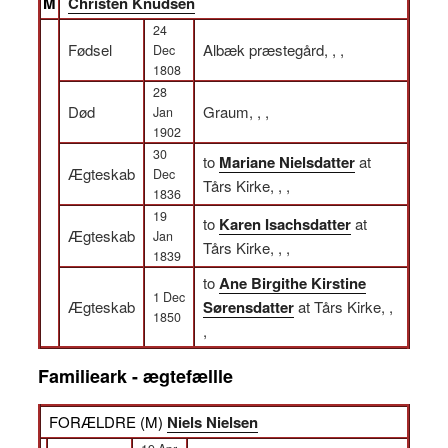
M
Christen Knudsen
24
Fødsel
Albæk præstegård, , ,
Dec
1808
28
Død
Graum, , ,
Jan
1902
30
to
Mariane Nielsdatter
at
Ægteskab
Dec
Tårs Kirke, , ,
1836
19
to
Karen Isachsdatter
at
Ægteskab
Jan
Tårs Kirke, , ,
1839
to
Ane Birgithe Kirstine
1 Dec
Ægteskab
Sørensdatter
at Tårs Kirke, ,
1850
,
Familieark - ægtefællle
FORÆLDRE (
M
)
Niels Nielsen