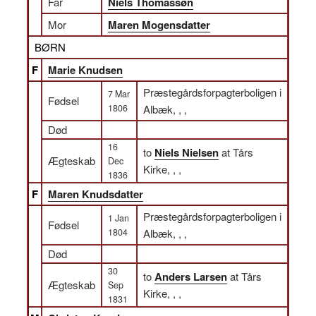
Far
Niels Thomassøn
Mor
Maren Mogensdatter
BØRN
F
Marie Knudsen
Præstegårdsforpagterboligen i
7 Mar
Fødsel
1806
Albæk, , ,
Død
16
to
Niels Nielsen
at Tårs
Ægteskab
Dec
Kirke, , ,
1836
F
Maren Knudsdatter
Præstegårdsforpagterboligen i
1 Jan
Fødsel
1804
Albæk, , ,
Død
30
to
Anders Larsen
at Tårs
Ægteskab
Sep
Kirke, , ,
1831