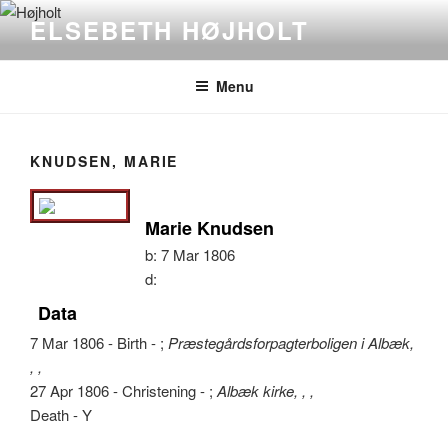
Videre
ELSEBETH HØJHOLT
til
indhold
Menu
KNUDSEN, MARIE
Marie Knudsen
b:
7 Mar 1806
d:
Data
7 Mar 1806 - Birth - ;
Præstegårdsforpagterboligen i Albæk,
, ,
27 Apr 1806 - Christening - ;
Albæk kirke, , ,
Death - Y