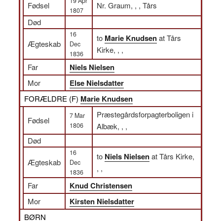
19 Apr
Fødsel
Nr. Graum, , , Tårs
1807
Død
16
to
Marie Knudsen
at Tårs
Ægteskab
Dec
Kirke, , ,
1836
Far
Niels Nielsen
Mor
Else Nielsdatter
FORÆLDRE (
F
)
Marie Knudsen
Præstegårdsforpagterboligen i
7 Mar
Fødsel
1806
Albæk, , ,
Død
16
to
Niels Nielsen
at Tårs Kirke,
Ægteskab
Dec
, ,
1836
Far
Knud Christensen
Mor
Kirsten Nielsdatter
BØRN