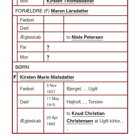
Mor
Kirsten Thomasdatter
FORÆLDRE (
F
)
Maren Larsdatter
Fødsel
Død
Ægteskab
to
Niels Petersen
Far
?
Mor
?
BØRN
F
Kirsten Marie Nielsdatter
5 Nov
Fødsel
Bjerget, , , Ugilt
1837
11 May
Død
Højholt, , , Torslev
1915
to
Knud Christian
25 Apr
Ægteskab
Christensen
at Ugilt kirke, ,
1865
,