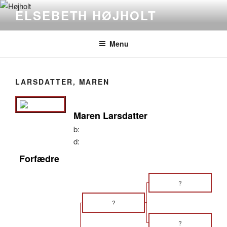
Videre
ELSEBETH HØJHOLT
til
indhold
Menu
LARSDATTER, MAREN
Maren Larsdatter
b:
d:
Forfædre
?
?
?