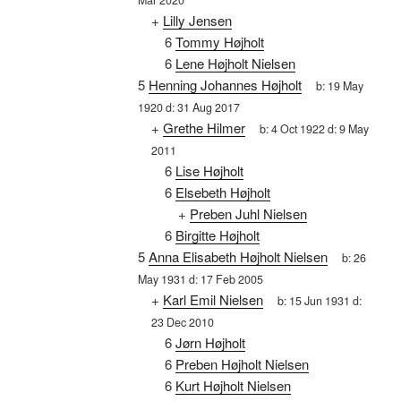
Mar 2020
+
Lilly Jensen
6
Tommy Højholt
6
Lene Højholt Nielsen
5
Henning Johannes Højholt
b:
19 May
1920
d:
31 Aug 2017
+
Grethe Hilmer
b:
4 Oct 1922
d:
9 May
2011
6
Lise Højholt
6
Elsebeth Højholt
+
Preben Juhl Nielsen
6
Birgitte Højholt
5
Anna Elisabeth Højholt Nielsen
b:
26
May 1931
d:
17 Feb 2005
+
Karl Emil Nielsen
b:
15 Jun 1931
d:
23 Dec 2010
6
Jørn Højholt
6
Preben Højholt Nielsen
6
Kurt Højholt Nielsen