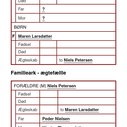
Død
Far
?
Mor
?
BØRN
F
Maren Larsdatter
Fødsel
Død
Ægteskab
to
Niels Petersen
Familieark - ægtefællle
FORÆLDRE (
M
)
Niels Petersen
Fødsel
Død
Ægteskab
to
Maren Larsdatter
Far
Peder Nielsen