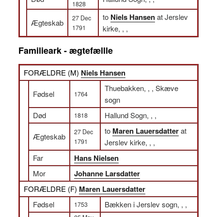
1828
to
Niels Hansen
at Jerslev
27 Dec
Ægteskab
1791
kirke, , ,
Familieark - ægtefællle
FORÆLDRE (
M
)
Niels Hansen
Thuebakken, , , Skæve
Fødsel
1764
sogn
Død
Hallund Sogn, , ,
1818
to
Maren Lauersdatter
at
27 Dec
Ægteskab
1791
Jerslev kirke, , ,
Far
Hans Nielsen
Mor
Johanne Larsdatter
FORÆLDRE (
F
)
Maren Lauersdatter
Fødsel
Bækken i Jerslev sogn, , ,
1753