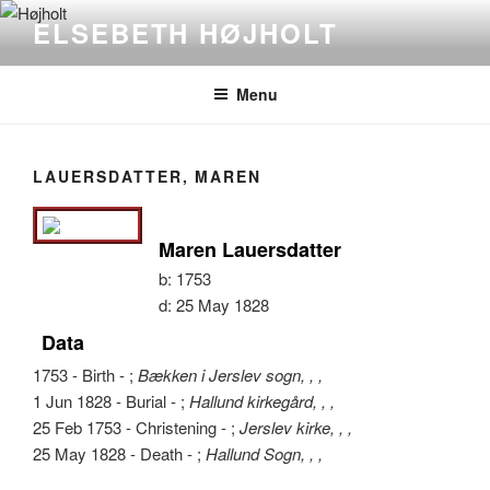
Videre
ELSEBETH HØJHOLT
til
indhold
Menu
LAUERSDATTER, MAREN
Maren Lauersdatter
b:
1753
d:
25 May 1828
Data
1753 - Birth - ;
Bækken i Jerslev sogn, , ,
1 Jun 1828 - Burial - ;
Hallund kirkegård, , ,
25 Feb 1753 - Christening - ;
Jerslev kirke, , ,
25 May 1828 - Death - ;
Hallund Sogn, , ,