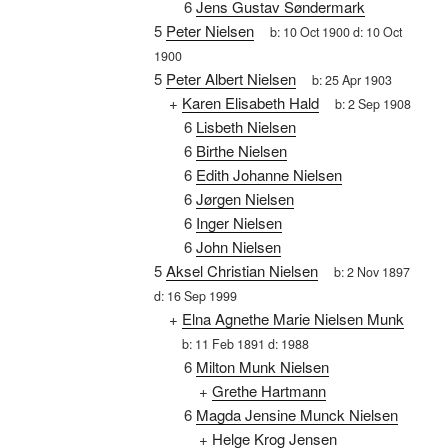
6
Jens Gustav Søndermark
5
Peter Nielsen
b:
10 Oct 1900
d:
10 Oct
1900
5
Peter Albert Nielsen
b:
25 Apr 1903
+
Karen Elisabeth Hald
b:
2 Sep 1908
6
Lisbeth Nielsen
6
Birthe Nielsen
6
Edith Johanne Nielsen
6
Jørgen Nielsen
6
Inger Nielsen
6
John Nielsen
5
Aksel Christian Nielsen
b:
2 Nov 1897
d:
16 Sep 1999
+
Elna Agnethe Marie Nielsen Munk
b:
11 Feb 1891
d:
1988
6
Milton Munk Nielsen
+
Grethe Hartmann
6
Magda Jensine Munck Nielsen
+
Helge Krog Jensen