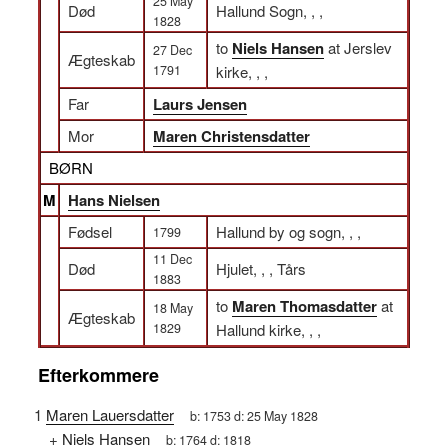
25 May
Død
Hallund Sogn, , ,
1828
to
Niels Hansen
at Jerslev
27 Dec
Ægteskab
1791
kirke, , ,
Far
Laurs Jensen
Mor
Maren Christensdatter
BØRN
M
Hans Nielsen
Fødsel
Hallund by og sogn, , ,
1799
11 Dec
Død
Hjulet, , , Tårs
1883
to
Maren Thomasdatter
at
18 May
Ægteskab
1829
Hallund kirke, , ,
Efterkommere
1
Maren Lauersdatter
b:
1753
d:
25 May 1828
+
Niels Hansen
b:
1764
d:
1818