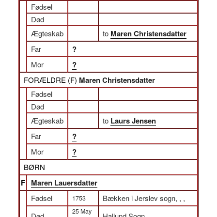
Fødsel
Død
Ægteskab
to
Maren Christensdatter
Far
?
Mor
?
FORÆLDRE (
F
)
Maren Christensdatter
Fødsel
Død
Ægteskab
to
Laurs Jensen
Far
?
Mor
?
BØRN
F
Maren Lauersdatter
Fødsel
Bækken i Jerslev sogn, , ,
1753
25 May
Død
Hallund Sogn, , ,