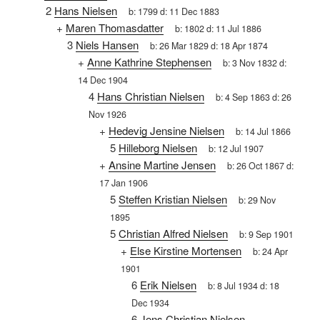
2
Hans Nielsen
b:
1799
d:
11 Dec 1883
+
Maren Thomasdatter
b:
1802
d:
11 Jul 1886
3
Niels Hansen
b:
26 Mar 1829
d:
18 Apr 1874
+
Anne Kathrine Stephensen
b:
3 Nov 1832
d:
14 Dec 1904
4
Hans Christian Nielsen
b:
4 Sep 1863
d:
26
Nov 1926
+
Hedevig Jensine Nielsen
b:
14 Jul 1866
5
Hilleborg Nielsen
b:
12 Jul 1907
+
Ansine Martine Jensen
b:
26 Oct 1867
d:
17 Jan 1906
5
Steffen Kristian Nielsen
b:
29 Nov
1895
5
Christian Alfred Nielsen
b:
9 Sep 1901
+
Else Kirstine Mortensen
b:
24 Apr
1901
6
Erik Nielsen
b:
8 Jul 1934
d:
18
Dec 1934
6
Jens Christian Nielsen