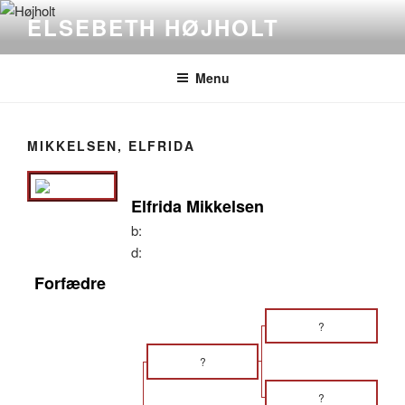
Videre
ELSEBETH HØJHOLT
til
indhold
Menu
MIKKELSEN, ELFRIDA
Elfrida Mikkelsen
b:
d:
Forfædre
?
?
?