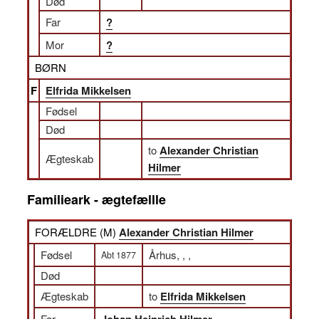
Død
Far
?
Mor
?
BØRN
F
Elfrida Mikkelsen
Fødsel
Død
to
Alexander Christian
Ægteskab
Hilmer
Familieark - ægtefællle
FORÆLDRE (
M
)
Alexander Christian Hilmer
Fødsel
Århus, , ,
Abt 1877
Død
Ægteskab
to
Elfrida Mikkelsen
Far