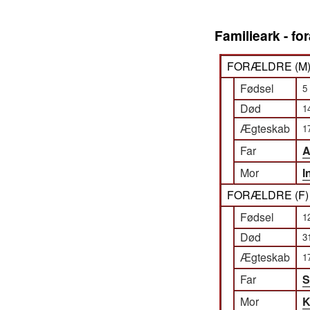
Familieark - f
FORÆLDRE (
M
Fødsel
5
Død
1
Ægteskab
1
Far
A
Mor
I
FORÆLDRE (
F
Fødsel
1
Død
3
Ægteskab
1
Far
S
Mor
K