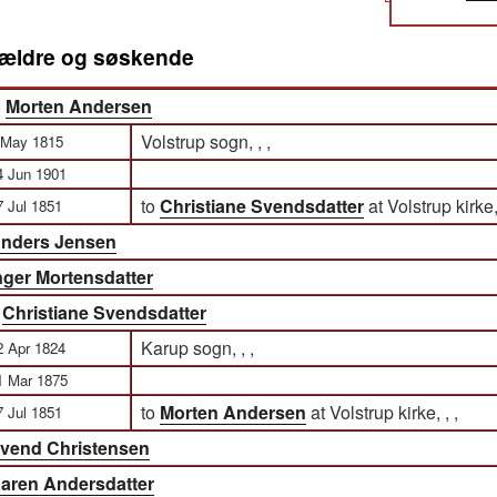
orældre og søskende
)
Morten Andersen
Volstrup sogn, , ,
 May 1815
4 Jun 1901
to
Christiane Svendsdatter
at Volstrup kirke, 
7 Jul 1851
nders Jensen
nger Mortensdatter
)
Christiane Svendsdatter
Karup sogn, , ,
2 Apr 1824
1 Mar 1875
to
Morten Andersen
at Volstrup kirke, , ,
7 Jul 1851
vend Christensen
aren Andersdatter