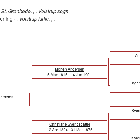
;
St. Grønhede, , , Volstrup sogn
ening - ;
Volstrup kirke, , ,
An
Morten Andersen
5 May 1815
-
14 Jun 1901
Inger
rtensen
1
-
Sven
Christiane Svendsdatter
12 Apr 1824
-
31 Mar 1875
Kare