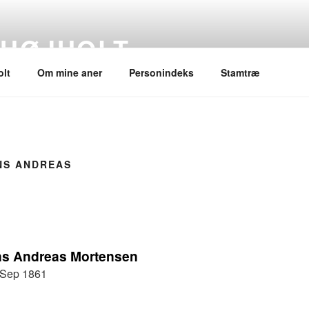
 HØJHOLT
lt
Om mine aner
Personindeks
Stamtræ
NS ANDREAS
ns Andreas Mortensen
 Sep 1861