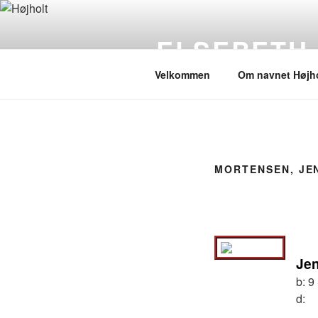
Videre
til
ELSEBETH
indhold
Velkommen
Om navnet Højho
MORTENSEN, JE
Je
b:
9
d: