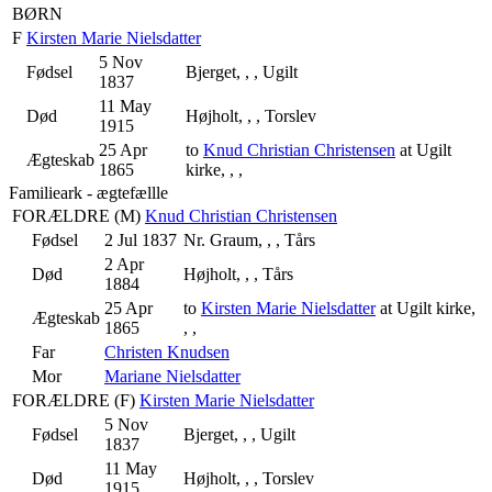
BØRN
F
Kirsten Marie Nielsdatter
5 Nov
Fødsel
Bjerget, , , Ugilt
1837
11 May
Død
Højholt, , , Torslev
1915
25 Apr
to
Knud Christian Christensen
at Ugilt
Ægteskab
1865
kirke, , ,
Familieark - ægtefællle
FORÆLDRE (
M
)
Knud Christian Christensen
Fødsel
2 Jul 1837
Nr. Graum, , , Tårs
2 Apr
Død
Højholt, , , Tårs
1884
25 Apr
to
Kirsten Marie Nielsdatter
at Ugilt kirke,
Ægteskab
1865
, ,
Far
Christen Knudsen
Mor
Mariane Nielsdatter
FORÆLDRE (
F
)
Kirsten Marie Nielsdatter
5 Nov
Fødsel
Bjerget, , , Ugilt
1837
11 May
Død
Højholt, , , Torslev
1915