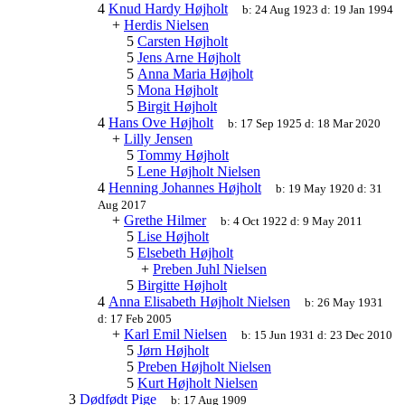
4
Knud Hardy Højholt
b:
24 Aug 1923
d:
19 Jan 1994
+
Herdis Nielsen
5
Carsten Højholt
5
Jens Arne Højholt
5
Anna Maria Højholt
5
Mona Højholt
5
Birgit Højholt
4
Hans Ove Højholt
b:
17 Sep 1925
d:
18 Mar 2020
+
Lilly Jensen
5
Tommy Højholt
5
Lene Højholt Nielsen
4
Henning Johannes Højholt
b:
19 May 1920
d:
31
Aug 2017
+
Grethe Hilmer
b:
4 Oct 1922
d:
9 May 2011
5
Lise Højholt
5
Elsebeth Højholt
+
Preben Juhl Nielsen
5
Birgitte Højholt
4
Anna Elisabeth Højholt Nielsen
b:
26 May 1931
d:
17 Feb 2005
+
Karl Emil Nielsen
b:
15 Jun 1931
d:
23 Dec 2010
5
Jørn Højholt
5
Preben Højholt Nielsen
5
Kurt Højholt Nielsen
3
Dødfødt Pige
b:
17 Aug 1909