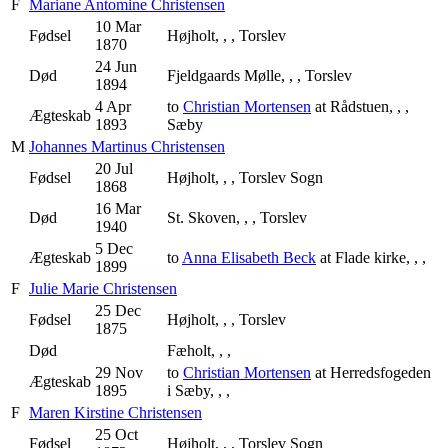
F
Mariane Antomine Christensen
10 Mar
Fødsel
Højholt, , , Torslev
1870
24 Jun
Død
Fjeldgaards Mølle, , , Torslev
1894
4 Apr
to
Christian Mortensen
at Rådstuen, , ,
Ægteskab
1893
Sæby
M
Johannes Martinus Christensen
20 Jul
Fødsel
Højholt, , , Torslev Sogn
1868
16 Mar
Død
St. Skoven, , , Torslev
1940
5 Dec
Ægteskab
to
Anna Elisabeth Beck
at Flade kirke, , ,
1899
F
Julie Marie Christensen
25 Dec
Fødsel
Højholt, , , Torslev
1875
Død
Fæholt, , ,
29 Nov
to
Christian Mortensen
at Herredsfogeden
Ægteskab
1895
i Sæby, , ,
F
Maren Kirstine Christensen
25 Oct
Fødsel
Højholt, , , Torslev Sogn