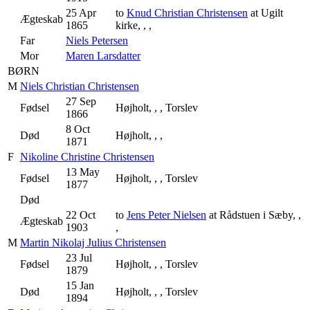
25 Apr
to
Knud Christian Christensen
at Ugilt
Ægteskab
1865
kirke, , ,
Far
Niels Petersen
Mor
Maren Larsdatter
BØRN
M
Niels Christian Christensen
27 Sep
Fødsel
Højholt, , , Torslev
1866
8 Oct
Død
Højholt, , ,
1871
F
Nikoline Christine Christensen
13 May
Fødsel
Højholt, , , Torslev
1877
Død
22 Oct
to
Jens Peter Nielsen
at Rådstuen i Sæby, ,
Ægteskab
1903
,
M
Martin Nikolaj Julius Christensen
23 Jul
Fødsel
Højholt, , , Torslev
1879
15 Jan
Død
Højholt, , , Torslev
1894