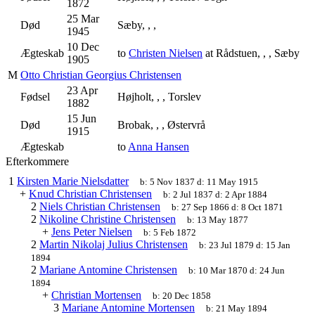
1872
25 Mar
Død
Sæby, , ,
1945
10 Dec
Ægteskab
to
Christen Nielsen
at Rådstuen, , , Sæby
1905
M
Otto Christian Georgius Christensen
23 Apr
Fødsel
Højholt, , , Torslev
1882
15 Jun
Død
Brobak, , , Østervrå
1915
Ægteskab
to
Anna Hansen
Efterkommere
1
Kirsten Marie Nielsdatter
b:
5 Nov 1837
d:
11 May 1915
+
Knud Christian Christensen
b:
2 Jul 1837
d:
2 Apr 1884
2
Niels Christian Christensen
b:
27 Sep 1866
d:
8 Oct 1871
2
Nikoline Christine Christensen
b:
13 May 1877
+
Jens Peter Nielsen
b:
5 Feb 1872
2
Martin Nikolaj Julius Christensen
b:
23 Jul 1879
d:
15 Jan
1894
2
Mariane Antomine Christensen
b:
10 Mar 1870
d:
24 Jun
1894
+
Christian Mortensen
b:
20 Dec 1858
3
Mariane Antomine Mortensen
b:
21 May 1894