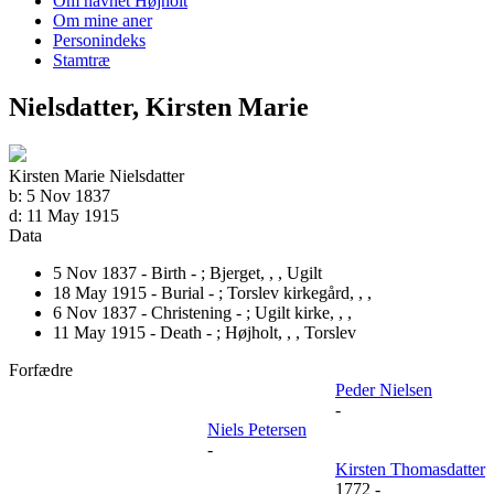
Om navnet Højholt
Om mine aner
Personindeks
Stamtræ
Nielsdatter, Kirsten Marie
Kirsten Marie Nielsdatter
b:
5 Nov 1837
d:
11 May 1915
Data
5 Nov 1837 - Birth - ;
Bjerget, , , Ugilt
18 May 1915 - Burial - ;
Torslev kirkegård, , ,
6 Nov 1837 - Christening - ;
Ugilt kirke, , ,
11 May 1915 - Death - ;
Højholt, , , Torslev
Forfædre
Peder Nielsen
-
Niels Petersen
-
Kirsten Thomasdatter
1772
-