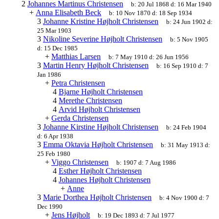
2
Johannes Martinus Christensen
b:
20 Jul 1868
d:
16 Mar 1940
+
Anna Elisabeth Beck
b:
10 Nov 1870
d:
18 Sep 1934
3
Johanne Kristine Højholt Christensen
b:
24 Jun 1902
d:
25 Mar 1903
3
Nikoline Severine Højholt Christensen
b:
5 Nov 1905
d:
15 Dec 1985
+
Matthias Larsen
b:
7 May 1910
d:
26 Jun 1956
3
Martin Henry Højholt Christensen
b:
16 Sep 1910
d:
7
Jan 1986
+
Petra Christensen
4
Bjarne Højholt Christensen
4
Merethe Christensen
4
Arvid Højholt Christensen
+
Gerda Christensen
3
Johanne Kirstine Højholt Christensen
b:
24 Feb 1904
d:
6 Apr 1938
3
Emma Oktavia Højholt Christensen
b:
31 May 1913
d:
25 Feb 1980
+
Viggo Christensen
b:
1907
d:
7 Aug 1986
4
Esther Højholt Christensen
4
Johannes Højholt Christensen
+
Anne
3
Marie Dorthea Højholt Christensen
b:
4 Nov 1900
d:
7
Dec 1990
+
Jens Højholt
b:
19 Dec 1893
d:
7 Jul 1977