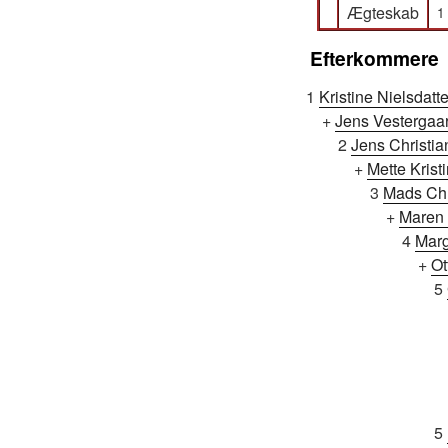
Ægteskab
1
Efterkommere
1
Kristine Nielsdatte
+
Jens Vestergaa
2
Jens Christi
+
Mette Krist
3
Mads Chr
+
Maren 
4
Marg
+
Ot
5
5