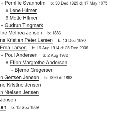
+
Pernille Svanholm
b:
30 Dec 1929
d:
17 May 1975
6
Lene Hilmer
6
Mette Hilmer
+
Gudrun Tingmark
ine Methea Jensen
b:
1886
ns Kristian Peter Larsen
b:
13 Dec 1890
Erna Larsen
b:
16 Aug 1914
d:
25 Dec 2006
+
Poul Andersen
d:
2 Aug 1972
6
Ellen Margrethe Andersen
+
Bjerno Gregersen
n Gertsen Jensen
b:
1890
d:
1893
ine Kristine Jensen
n Nielsen Jensen
 Jensen
sen
b:
13 Sep 1869