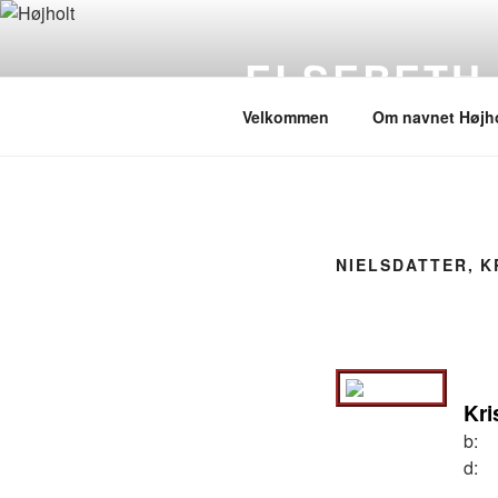
Videre
til
ELSEBETH
indhold
Velkommen
Om navnet Højho
NIELSDATTER, K
Kri
b:
d: