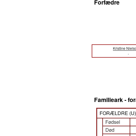
Forfædre
Kristine Niels
-
Familieark - f
FORÆLDRE (
U
Fødsel
Død