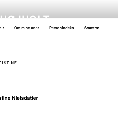
 HØJHOLT
lt
Om mine aner
Personindeks
Stamtræ
RISTINE
stine Nielsdatter