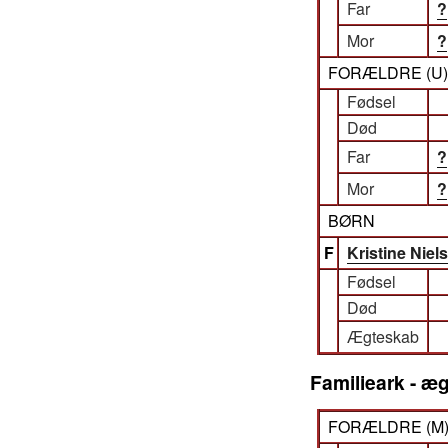
Far
?
Mor
?
FORÆLDRE (
U
Fødsel
Død
Far
?
Mor
?
BØRN
F
Kristine Niel
Fødsel
Død
Ægteskab
Familieark - æg
FORÆLDRE (
M