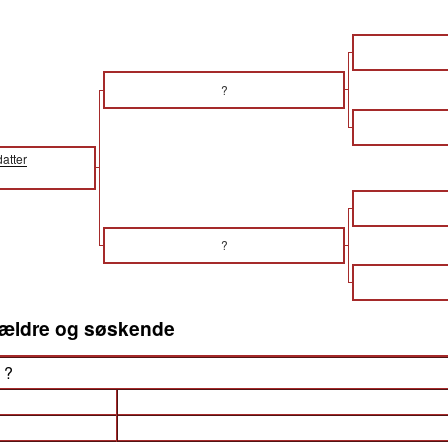
?
datter
?
orældre og søskende
) ?