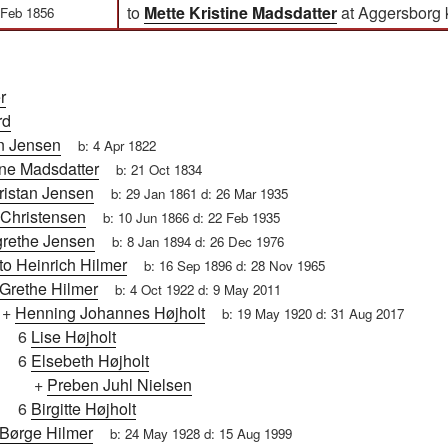
to
Mette Kristine Madsdatter
at Aggersborg ki
 Feb 1856
r
rd
an Jensen
b:
4 Apr 1822
ine Madsdatter
b:
21 Oct 1834
istan Jensen
b:
29 Jan 1861
d:
26 Mar 1935
Christensen
b:
10 Jun 1866
d:
22 Feb 1935
rethe Jensen
b:
8 Jan 1894
d:
26 Dec 1976
to Heinrich Hilmer
b:
16 Sep 1896
d:
28 Nov 1965
Grethe Hilmer
b:
4 Oct 1922
d:
9 May 2011
+
Henning Johannes Højholt
b:
19 May 1920
d:
31 Aug 2017
6
Lise Højholt
6
Elsebeth Højholt
+
Preben Juhl Nielsen
6
Birgitte Højholt
Børge Hilmer
b:
24 May 1928
d:
15 Aug 1999