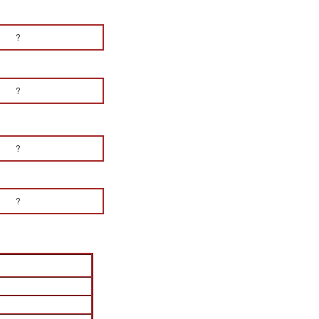
?
?
?
?