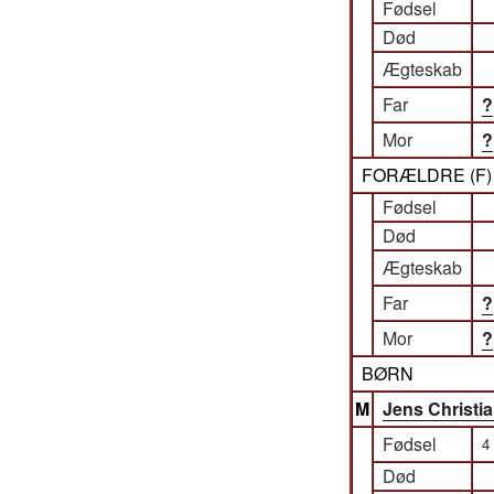
Fødsel
Død
Ægteskab
Far
?
Mor
?
FORÆLDRE (
F
Fødsel
Død
Ægteskab
Far
?
Mor
?
BØRN
M
Jens Christi
Fødsel
4
Død