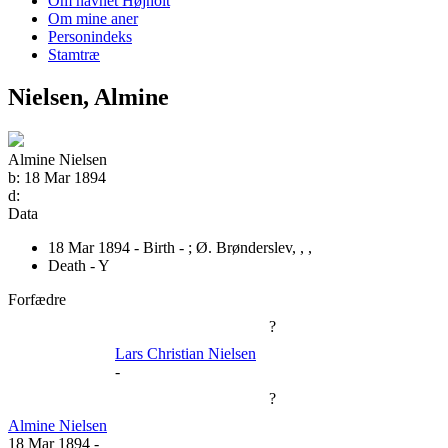
Om navnet Højholt
Om mine aner
Personindeks
Stamtræ
Nielsen, Almine
Almine Nielsen
b:
18 Mar 1894
d:
Data
18 Mar 1894 - Birth - ;
Ø. Brønderslev, , ,
Death - Y
Forfædre
?
Lars Christian Nielsen
-
?
Almine Nielsen
18 Mar 1894
-