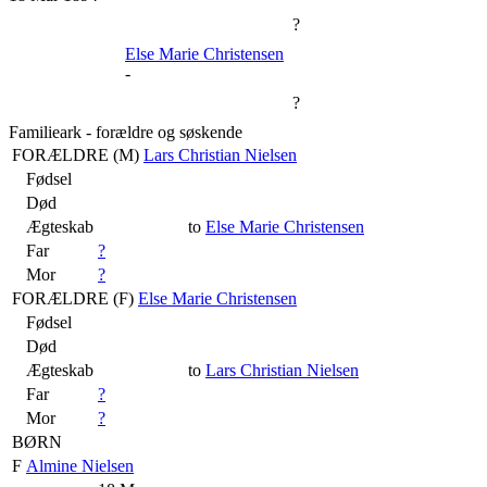
?
Else Marie Christensen
-
?
Familieark - forældre og søskende
FORÆLDRE (
M
)
Lars Christian Nielsen
Fødsel
Død
Ægteskab
to
Else Marie Christensen
Far
?
Mor
?
FORÆLDRE (
F
)
Else Marie Christensen
Fødsel
Død
Ægteskab
to
Lars Christian Nielsen
Far
?
Mor
?
BØRN
F
Almine Nielsen