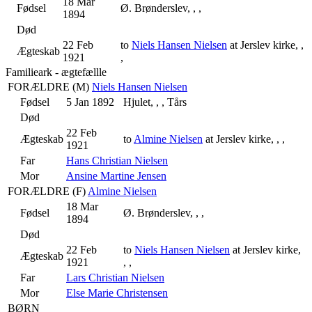
18 Mar
Fødsel
Ø. Brønderslev, , ,
1894
Død
22 Feb
to
Niels Hansen Nielsen
at Jerslev kirke, ,
Ægteskab
1921
,
Familieark - ægtefællle
FORÆLDRE (
M
)
Niels Hansen Nielsen
Fødsel
5 Jan 1892
Hjulet, , , Tårs
Død
22 Feb
Ægteskab
to
Almine Nielsen
at Jerslev kirke, , ,
1921
Far
Hans Christian Nielsen
Mor
Ansine Martine Jensen
FORÆLDRE (
F
)
Almine Nielsen
18 Mar
Fødsel
Ø. Brønderslev, , ,
1894
Død
22 Feb
to
Niels Hansen Nielsen
at Jerslev kirke,
Ægteskab
1921
, ,
Far
Lars Christian Nielsen
Mor
Else Marie Christensen
BØRN