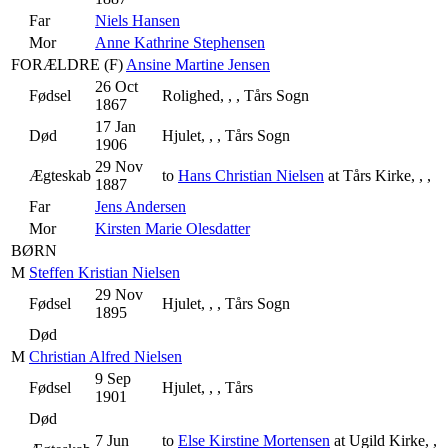
Far
Niels Hansen
Mor
Anne Kathrine Stephensen
FORÆLDRE (
F
)
Ansine Martine Jensen
26 Oct
Fødsel
Rolighed, , , Tårs Sogn
1867
17 Jan
Død
Hjulet, , , Tårs Sogn
1906
29 Nov
Ægteskab
to
Hans Christian Nielsen
at Tårs Kirke, , ,
1887
Far
Jens Andersen
Mor
Kirsten Marie Olesdatter
BØRN
M
Steffen Kristian Nielsen
29 Nov
Fødsel
Hjulet, , , Tårs Sogn
1895
Død
M
Christian Alfred Nielsen
9 Sep
Fødsel
Hjulet, , , Tårs
1901
Død
7 Jun
to
Else Kirstine Mortensen
at Ugild Kirke, ,