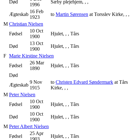
Død
Sæby plejehjem, , ,
1996
16 Feb
Ægteskab
to
Martin Sørensen
at Torsslev Kirke, , ,
1923
M
Christian Nielsen
10 Oct
Fødsel
Hjulet, , , Tårs
1900
13 Oct
Død
Hjulet, , , Tårs
1900
F
Marie Kirstine Nielsen
26 Mar
Fødsel
Hjulet, , , Tårs
1890
Død
9 Nov
to
Christen Edvard Søndermark
at Tårs
Ægteskab
1915
Kirke, , ,
M
Peter Nielsen
10 Oct
Fødsel
Hjulet, , , Tårs
1900
10 Oct
Død
Hjulet, , , Tårs
1900
M
Peter Albert Nielsen
25 Apr
Fødsel
Hjulet, , , Tårs
1903