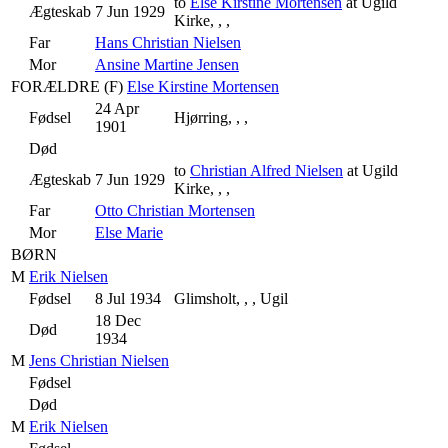
to
Else Kirstine Mortensen
at Ugild
Ægteskab
7 Jun 1929
Kirke, , ,
Far
Hans Christian Nielsen
Mor
Ansine Martine Jensen
FORÆLDRE (
F
)
Else Kirstine Mortensen
24 Apr
Fødsel
Hjørring, , ,
1901
Død
to
Christian Alfred Nielsen
at Ugild
Ægteskab
7 Jun 1929
Kirke, , ,
Far
Otto Christian Mortensen
Mor
Else Marie
BØRN
M
Erik Nielsen
Fødsel
8 Jul 1934
Glimsholt, , , Ugil
18 Dec
Død
1934
M
Jens Christian Nielsen
Fødsel
Død
M
Erik Nielsen