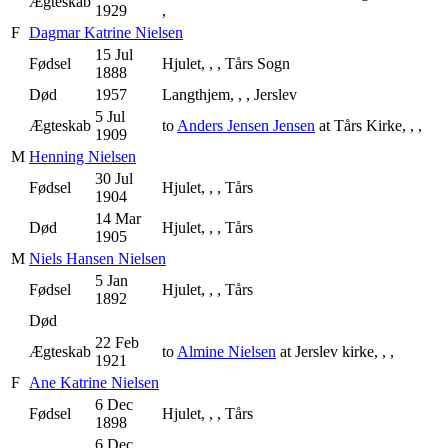
Ægteskab
1929
,
F
Dagmar Katrine Nielsen
15 Jul
Fødsel
Hjulet, , , Tårs Sogn
1888
Død
1957
Langthjem, , , Jerslev
5 Jul
Ægteskab
to
Anders Jensen Jensen
at Tårs Kirke, , ,
1909
M
Henning Nielsen
30 Jul
Fødsel
Hjulet, , , Tårs
1904
14 Mar
Død
Hjulet, , , Tårs
1905
M
Niels Hansen Nielsen
5 Jan
Fødsel
Hjulet, , , Tårs
1892
Død
22 Feb
Ægteskab
to
Almine Nielsen
at Jerslev kirke, , ,
1921
F
Ane Katrine Nielsen
6 Dec
Fødsel
Hjulet, , , Tårs
1898
6 Dec