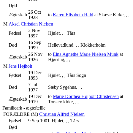
Død
26 Oct
Ægteskab
to
Karen Elisabeth Hald
at Skæve Kirke, , ,
1928
M
Aksel Christian Nielsen
2 Nov
Fødsel
Hjulet, , , Tårs
1897
16 Sep
Død
Hellevadlund, , , Klokkerholm
1999
26 Nov
to
Elna Agnethe Marie Nielsen Munk
at
Ægteskab
1926
Hjørring, , ,
M
Jens Højholt
19 Dec
Fødsel
Hjulet, , , Tårs Sogn
1893
7 Jul
Død
Sæby Sygehus, , ,
1977
19 Dec
to
Marie Dorthea Højholt Christensen
at
Ægteskab
1919
Torslev kirke, , ,
Familieark - ægtefællle
FORÆLDRE (
M
)
Christian Alfred Nielsen
Fødsel
9 Sep 1901
Hjulet, , , Tårs
Død