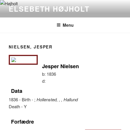
Videre
ELSEBETH HØJHOLT
til
indhold
Menu
NIELSEN, JESPER
Jesper Nielsen
b:
1836
d:
Data
1836 - Birth - ;
Hollensted, , , Hallund
Death - Y
Forfædre