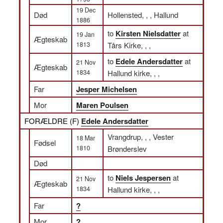
19 Dec
Død
Hollensted, , , Hallund
1886
to
Kirsten Nielsdatter
at
19 Jan
Ægteskab
1813
Tårs Kirke, , ,
to
Edele Andersdatter
at
21 Nov
Ægteskab
1834
Hallund kirke, , ,
Far
Jesper Michelsen
Mor
Maren Poulsen
FORÆLDRE (
F
)
Edele Andersdatter
Vrangdrup, , , Vester
18 Mar
Fødsel
1810
Brønderslev
Død
to
Niels Jespersen
at
21 Nov
Ægteskab
1834
Hallund kirke, , ,
Far
?
Mor
?