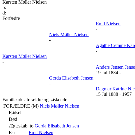
Karsten Møller Nielsen
b:
d:
Forfædre
Emil Nielsen
-
Niels Møller Nielsen
-
Agathe Cemine Karo
-
Karsten Møller Nielsen
-
Anders Jensen Jens
19 Jul 1884
-
Gerda Elisabeth Jensen
-
Dagmar Katrine Nie
15 Jul 1888
-
1957
Familieark - forældre og søskende
FORÆLDRE (
M
)
Niels Møller Nielsen
Fødsel
Død
Ægteskab
to
Gerda Elisabeth Jensen
Far
Emil Nielsen