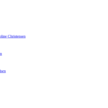
line Christensen
en
lsen