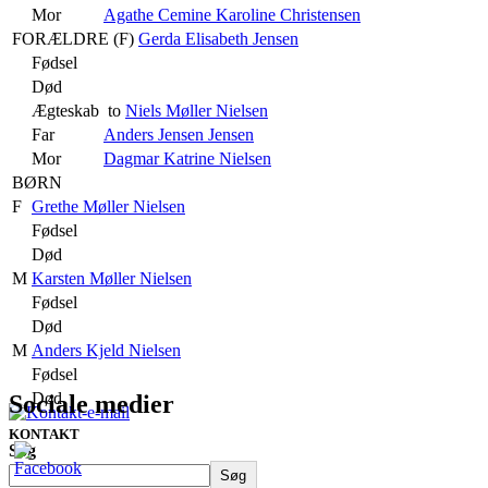
Mor
Agathe Cemine Karoline Christensen
FORÆLDRE (
F
)
Gerda Elisabeth Jensen
Fødsel
Død
Ægteskab
to
Niels Møller Nielsen
Far
Anders Jensen Jensen
Mor
Dagmar Katrine Nielsen
BØRN
F
Grethe Møller Nielsen
Fødsel
Død
M
Karsten Møller Nielsen
Fødsel
Død
M
Anders Kjeld Nielsen
Fødsel
Død
Sociale medier
KONTAKT
Søg
Søg