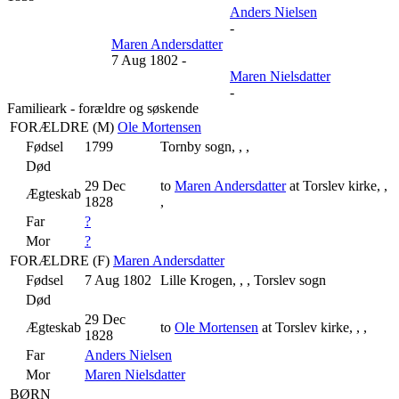
Anders Nielsen
-
Maren Andersdatter
7 Aug 1802
-
Maren Nielsdatter
-
Familieark - forældre og søskende
FORÆLDRE (
M
)
Ole Mortensen
Fødsel
1799
Tornby sogn, , ,
Død
29 Dec
to
Maren Andersdatter
at Torslev kirke, ,
Ægteskab
1828
,
Far
?
Mor
?
FORÆLDRE (
F
)
Maren Andersdatter
Fødsel
7 Aug 1802
Lille Krogen, , , Torslev sogn
Død
29 Dec
Ægteskab
to
Ole Mortensen
at Torslev kirke, , ,
1828
Far
Anders Nielsen
Mor
Maren Nielsdatter
BØRN