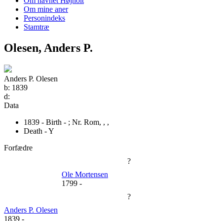
Om navnet Højholt
Om mine aner
Personindeks
Stamtræ
Olesen, Anders P.
Anders P. Olesen
b:
1839
d:
Data
1839 - Birth - ;
Nr. Rom, , ,
Death - Y
Forfædre
?
Ole Mortensen
1799
-
?
Anders P. Olesen
1839
-