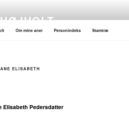
 HØJHOLT
lt
Om mine aner
Personindeks
Stamtræ
 ANE ELISABETH
 Elisabeth Pedersdatter