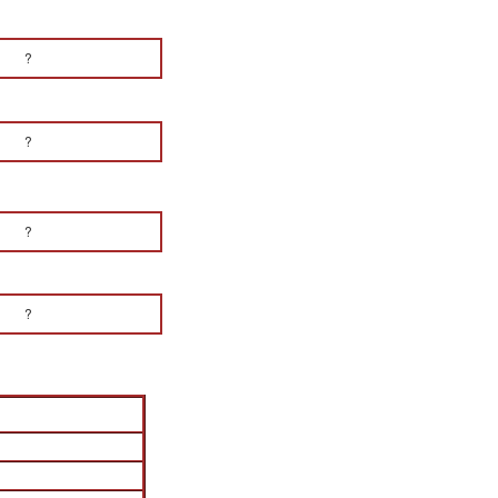
?
?
?
?