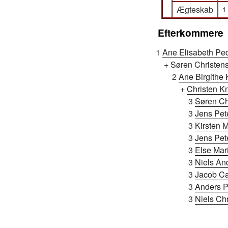
Ægteskab
1
Efterkommere
1
Ane Elisabeth Ped
+
Søren Christen
2
Ane Birgithe 
+
Christen K
3
Søren Ch
3
Jens Pet
3
Kirsten 
3
Jens Pet
3
Else Mar
3
Niels An
3
Jacob Ca
3
Anders P
3
Niels Chr