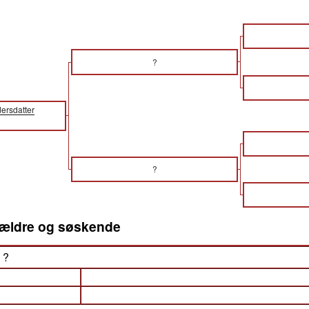
?
ersdatter
?
orældre og søskende
) ?