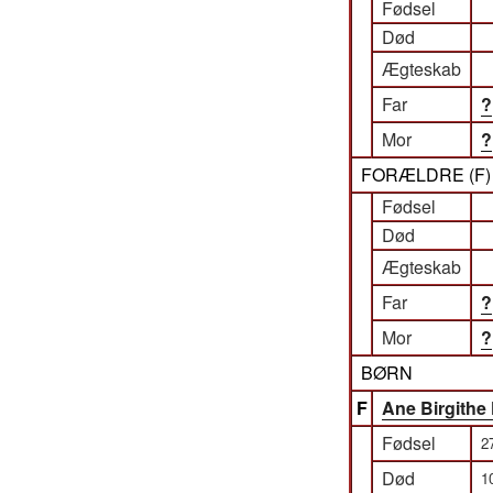
Fødsel
Død
Ægteskab
Far
?
Mor
?
FORÆLDRE (
F
Fødsel
Død
Ægteskab
Far
?
Mor
?
BØRN
F
Ane Birgithe 
Fødsel
2
Død
1