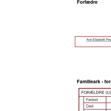
Forfædre
Ane Elisabeth Ped
-
Familieark - f
FORÆLDRE (
U
Fødsel
Død