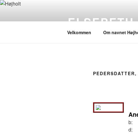
Videre
til
ELSEBETH
indhold
Velkommen
Om navnet Højho
PEDERSDATTER,
Ane
b:
d: