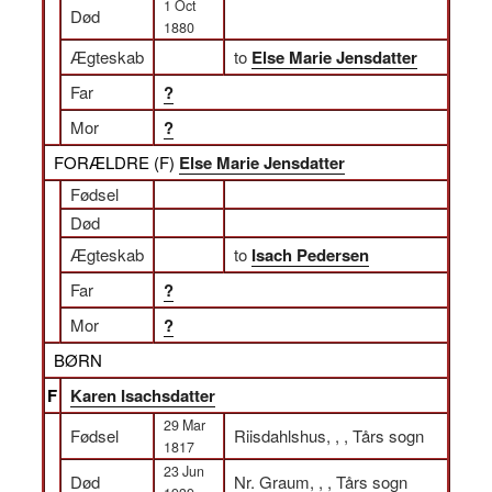
1 Oct
Død
1880
Ægteskab
to
Else Marie Jensdatter
Far
?
Mor
?
FORÆLDRE (
F
)
Else Marie Jensdatter
Fødsel
Død
Ægteskab
to
Isach Pedersen
Far
?
Mor
?
BØRN
F
Karen Isachsdatter
29 Mar
Fødsel
Riisdahlshus, , , Tårs sogn
1817
23 Jun
Død
Nr. Graum, , , Tårs sogn