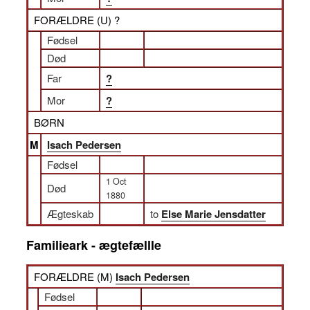
FORÆLDRE (
U
) ?
Fødsel
Død
Far
?
Mor
?
BØRN
M
Isach Pedersen
Fødsel
1 Oct
Død
1880
Ægteskab
to
Else Marie Jensdatter
Familieark - ægtefællle
FORÆLDRE (
M
)
Isach Pedersen
Fødsel