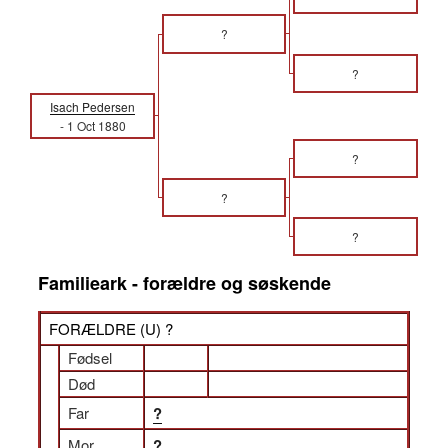
?
?
Isach Pedersen
-
1 Oct 1880
?
?
?
Familieark - forældre og søskende
FORÆLDRE (
U
) ?
Fødsel
Død
Far
?
Mor
?