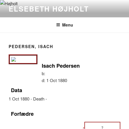
Videre
ELSEBETH HØJHOLT
til
indhold
Menu
PEDERSEN, ISACH
Isach Pedersen
b:
d:
1 Oct 1880
Data
1 Oct 1880 - Death -
Forfædre
?