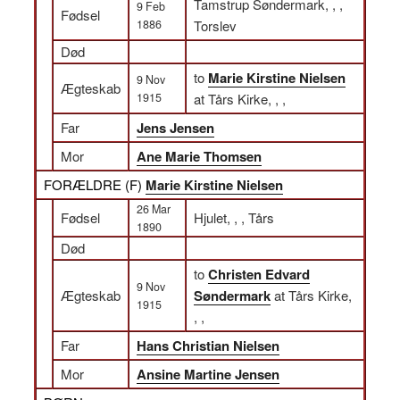
Tamstrup Søndermark, , ,
9 Feb
Fødsel
1886
Torslev
Død
to
Marie Kirstine Nielsen
9 Nov
Ægteskab
1915
at Tårs Kirke, , ,
Far
Jens Jensen
Mor
Ane Marie Thomsen
FORÆLDRE (
F
)
Marie Kirstine Nielsen
26 Mar
Fødsel
Hjulet, , , Tårs
1890
Død
to
Christen Edvard
9 Nov
Ægteskab
Søndermark
at Tårs Kirke,
1915
, ,
Far
Hans Christian Nielsen
Mor
Ansine Martine Jensen