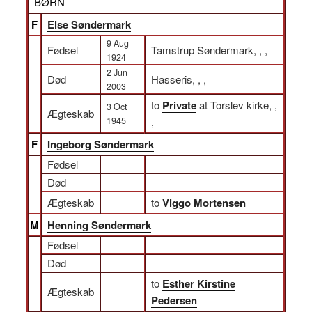
BØRN
F
Else Søndermark
9 Aug
Fødsel
Tamstrup Søndermark, , ,
1924
2 Jun
Død
Hasseris, , ,
2003
to
Private
at Torslev kirke, ,
3 Oct
Ægteskab
1945
,
F
Ingeborg Søndermark
Fødsel
Død
Ægteskab
to
Viggo Mortensen
M
Henning Søndermark
Fødsel
Død
to
Esther Kirstine
Ægteskab
Pedersen