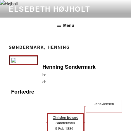
Videre
ELSEBETH HØJHOLT
til
indhold
Menu
SØNDERMARK, HENNING
Henning Søndermark
b:
d:
Forfædre
Jens Jensen
-
Christen Edvard
Søndermark
9 Feb 1886
-