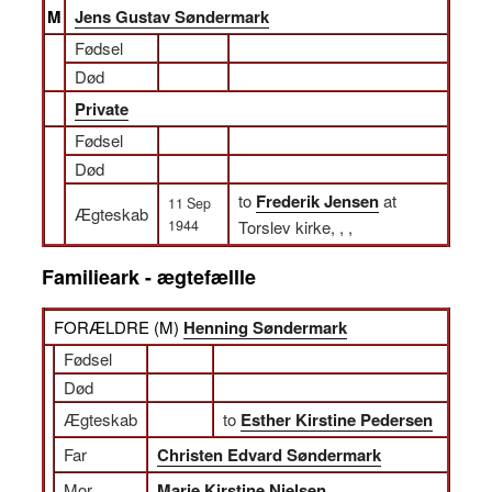
M
Jens Gustav Søndermark
Fødsel
Død
Private
Fødsel
Død
to
Frederik Jensen
at
11 Sep
Ægteskab
1944
Torslev kirke, , ,
Familieark - ægtefællle
FORÆLDRE (
M
)
Henning Søndermark
Fødsel
Død
Ægteskab
to
Esther Kirstine Pedersen
Far
Christen Edvard Søndermark
Mor
Marie Kirstine Nielsen