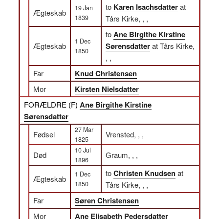
to
Karen Isachsdatter
at
19 Jan
Ægteskab
1839
Tårs Kirke, , ,
to
Ane Birgithe Kirstine
1 Dec
Ægteskab
Sørensdatter
at Tårs Kirke,
1850
, ,
Far
Knud Christensen
Mor
Kirsten Nielsdatter
FORÆLDRE (
F
)
Ane Birgithe Kirstine
Sørensdatter
27 Mar
Fødsel
Vrensted, , ,
1825
10 Jul
Død
Graum, , ,
1896
to
Christen Knudsen
at
1 Dec
Ægteskab
1850
Tårs Kirke, , ,
Far
Søren Christensen
Mor
Ane Elisabeth Pedersdatter