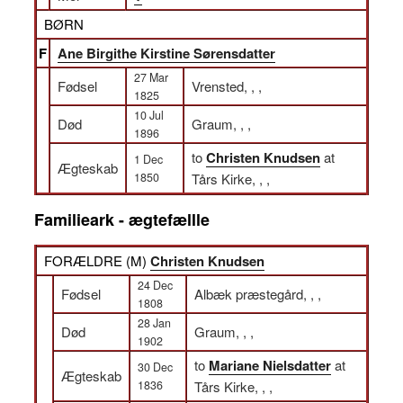
BØRN
F
Ane Birgithe Kirstine Sørensdatter
27 Mar
Fødsel
Vrensted, , ,
1825
10 Jul
Død
Graum, , ,
1896
to
Christen Knudsen
at
1 Dec
Ægteskab
1850
Tårs Kirke, , ,
Familieark - ægtefællle
FORÆLDRE (
M
)
Christen Knudsen
24 Dec
Fødsel
Albæk præstegård, , ,
1808
28 Jan
Død
Graum, , ,
1902
to
Mariane Nielsdatter
at
30 Dec
Ægteskab
1836
Tårs Kirke, , ,