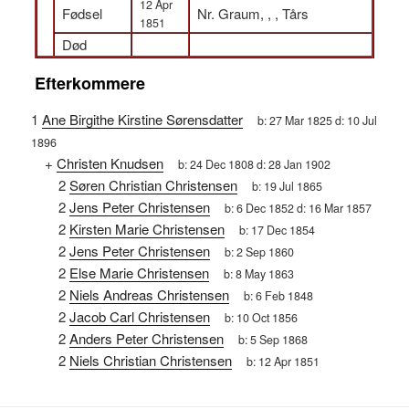
12 Apr
Fødsel
Nr. Graum, , , Tårs
1851
Død
Efterkommere
1
Ane Birgithe Kirstine Sørensdatter
b:
27 Mar 1825
d:
10 Jul
1896
+
Christen Knudsen
b:
24 Dec 1808
d:
28 Jan 1902
2
Søren Christian Christensen
b:
19 Jul 1865
2
Jens Peter Christensen
b:
6 Dec 1852
d:
16 Mar 1857
2
Kirsten Marie Christensen
b:
17 Dec 1854
2
Jens Peter Christensen
b:
2 Sep 1860
2
Else Marie Christensen
b:
8 May 1863
2
Niels Andreas Christensen
b:
6 Feb 1848
2
Jacob Carl Christensen
b:
10 Oct 1856
2
Anders Peter Christensen
b:
5 Sep 1868
2
Niels Christian Christensen
b:
12 Apr 1851