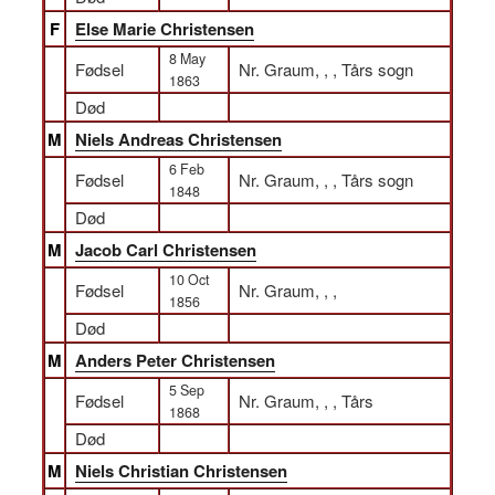
F
Else Marie Christensen
8 May
Fødsel
Nr. Graum, , , Tårs sogn
1863
Død
M
Niels Andreas Christensen
6 Feb
Fødsel
Nr. Graum, , , Tårs sogn
1848
Død
M
Jacob Carl Christensen
10 Oct
Fødsel
Nr. Graum, , ,
1856
Død
M
Anders Peter Christensen
5 Sep
Fødsel
Nr. Graum, , , Tårs
1868
Død
M
Niels Christian Christensen