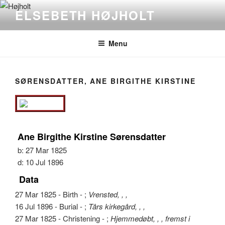
Videre
ELSEBETH HØJHOLT
til
indhold
Menu
SØRENSDATTER, ANE BIRGITHE KIRSTINE
Ane Birgithe Kirstine Sørensdatter
b:
27 Mar 1825
d:
10 Jul 1896
Data
27 Mar 1825 - Birth - ;
Vrensted, , ,
16 Jul 1896 - Burial - ;
Tårs kirkegård, , ,
27 Mar 1825 - Christening - ;
Hjemmedøbt, , , fremst i