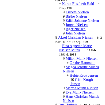
+
Karen Elisabeth Hald
b:
2 Sep 1908
9
Lisbeth Nielsen
9
Birthe Nielsen
9
Edith Johanne Nielsen
9
Jørgen Nielsen
9
Inger Nielsen
9
John Nielsen
8
Aksel Christian Nielsen
b:
2
Nov 1897
d:
16 Sep 1999
+
Elna Agnethe Marie
Nielsen Munk
b:
11 Feb
1891
d:
1988
9
Milton Munk Nielsen
+
Grethe Hartmann
9
Magda Jensine Munck
Nielsen
+
Helge Krog Jensen
10
Gitte Krogh
Jensen
9
Martha Munk Nielsen
9
Eva Munk Nielsen
9
Hans Christian Munck
Nielsen
8
Jens Højholt