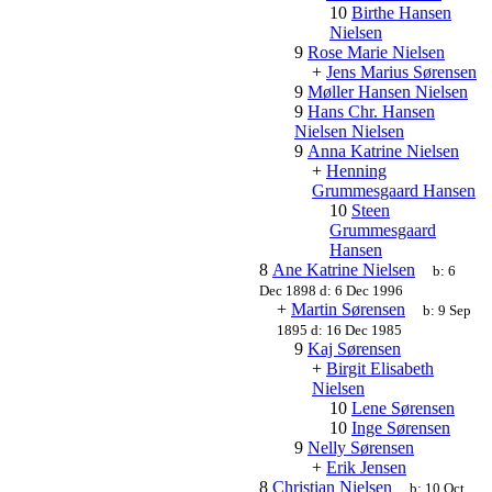
10
Birthe Hansen
Nielsen
9
Rose Marie Nielsen
+
Jens Marius Sørensen
9
Møller Hansen Nielsen
9
Hans Chr. Hansen
Nielsen Nielsen
9
Anna Katrine Nielsen
+
Henning
Grummesgaard Hansen
10
Steen
Grummesgaard
Hansen
8
Ane Katrine Nielsen
b:
6
Dec 1898
d:
6 Dec 1996
+
Martin Sørensen
b:
9 Sep
1895
d:
16 Dec 1985
9
Kaj Sørensen
+
Birgit Elisabeth
Nielsen
10
Lene Sørensen
10
Inge Sørensen
9
Nelly Sørensen
+
Erik Jensen
8
Christian Nielsen
b:
10 Oct