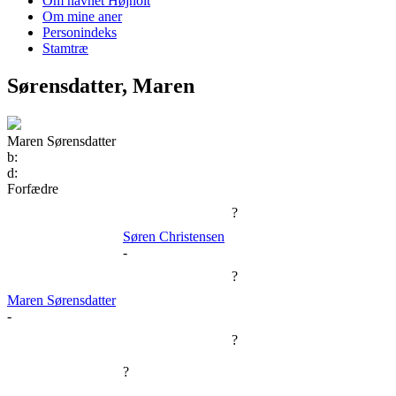
Om navnet Højholt
Om mine aner
Personindeks
Stamtræ
Sørensdatter, Maren
Maren Sørensdatter
b:
d:
Forfædre
?
Søren Christensen
-
?
Maren Sørensdatter
-
?
?