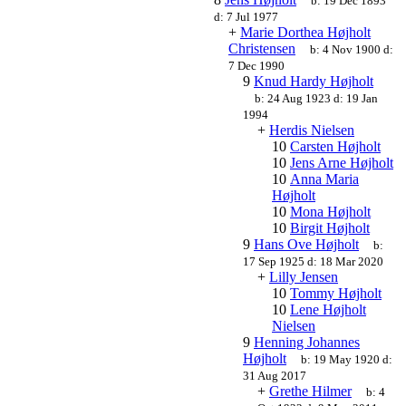
b:
19 Dec 1893
d:
7 Jul 1977
+
Marie Dorthea Højholt
Christensen
b:
4 Nov 1900
d:
7 Dec 1990
9
Knud Hardy Højholt
b:
24 Aug 1923
d:
19 Jan
1994
+
Herdis Nielsen
10
Carsten Højholt
10
Jens Arne Højholt
10
Anna Maria
Højholt
10
Mona Højholt
10
Birgit Højholt
9
Hans Ove Højholt
b:
17 Sep 1925
d:
18 Mar 2020
+
Lilly Jensen
10
Tommy Højholt
10
Lene Højholt
Nielsen
9
Henning Johannes
Højholt
b:
19 May 1920
d:
31 Aug 2017
+
Grethe Hilmer
b:
4