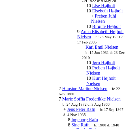
Oct 1922
d:
9 May 2011
10
Lise Højholt
10
Elsebeth Højholt
+
Preben Juhl
Nielsen
10
Birgitte Højholt
9
Anna Elisabeth Højholt
Nielsen
b:
26 May 1931
d:
17 Feb 2005
+
Karl Emil Nielsen
b:
15 Jun 1931
d:
23 Dec
2010
10
Jørn Højholt
10
Preben Højholt
Nielsen
10
Kurt Højholt
Nielsen
7
Hansine Martine Nielsen
b:
22
Nov 1860
7
Marie Soffia Frederikke Nielsen
b:
24 Aug 1872
d:
3 Aug 1960
+
Jens Peter Rafn
b:
17 Sep 1867
d:
4 Nov 1935
8
Ingeborg Rafn
8
Sine Rafn
b:
1900
d:
1940