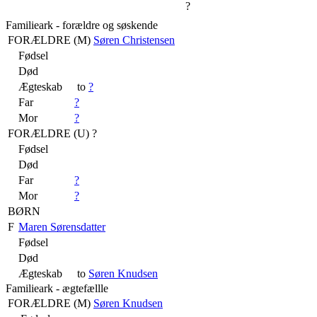
?
Familieark - forældre og søskende
FORÆLDRE (
M
)
Søren Christensen
Fødsel
Død
Ægteskab
to
?
Far
?
Mor
?
FORÆLDRE (
U
) ?
Fødsel
Død
Far
?
Mor
?
BØRN
F
Maren Sørensdatter
Fødsel
Død
Ægteskab
to
Søren Knudsen
Familieark - ægtefællle
FORÆLDRE (
M
)
Søren Knudsen