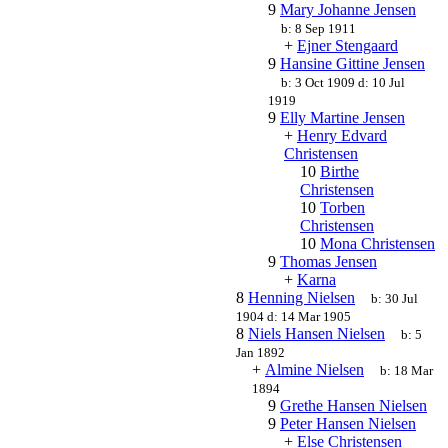
9
Mary Johanne Jensen
b:
8 Sep 1911
+
Ejner Stengaard
9
Hansine Gittine Jensen
b:
3 Oct 1909
d:
10 Jul
1919
9
Elly Martine Jensen
+
Henry Edvard
Christensen
10
Birthe
Christensen
10
Torben
Christensen
10
Mona Christensen
9
Thomas Jensen
+
Karna
8
Henning Nielsen
b:
30 Jul
1904
d:
14 Mar 1905
8
Niels Hansen Nielsen
b:
5
Jan 1892
+
Almine Nielsen
b:
18 Mar
1894
9
Grethe Hansen Nielsen
9
Peter Hansen Nielsen
+
Else Christensen