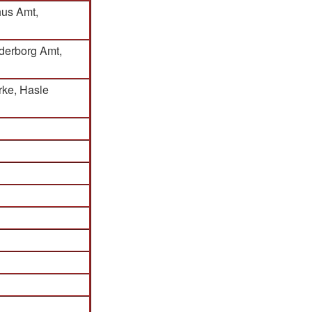
hus Amt,
derborg Amt,
irke, Hasle