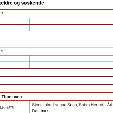
orældre og søskende
) ?
) ?
ne Thomasen
Stensholm, Lyngaa Sogn, Sabro Herred, , År
 Mar 1875
Danmark