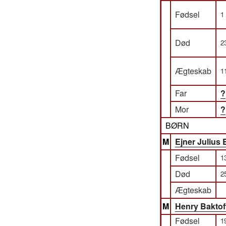
Fødsel
1
Død
2
Ægteskab
1
Far
?
Mor
?
BØRN
M
Ejner Julius 
Fødsel
1
Død
2
Ægteskab
M
Henry Baktof
Fødsel
1