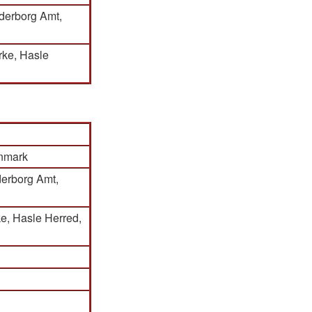
derborg Amt,
irke, Hasle
anmark
derborg Amt,
ke, Hasle Herred,