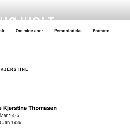
 HØJHOLT
lt
Om mine aner
Personindeks
Stamtræ
 KJERSTINE
 Kjerstine Thomasen
 Mar 1875
3 Jan 1939