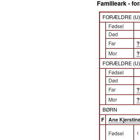
Familieark - f
FORÆLDRE (
U
Fødsel
Død
Far
?
Mor
?
FORÆLDRE (
U
Fødsel
Død
Far
?
Mor
?
BØRN
F
Ane Kjersti
Fødsel
1