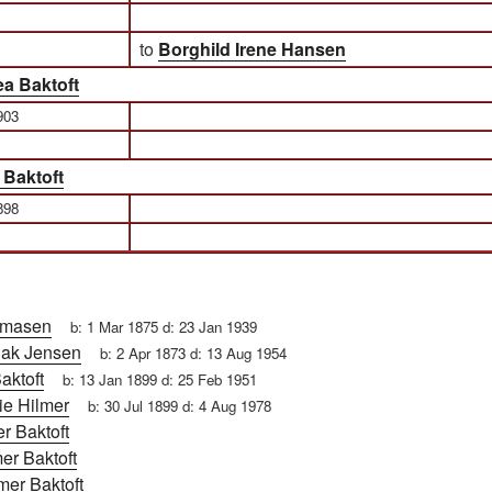
to
Borghild Irene Hansen
ea Baktoft
903
 Baktoft
898
omasen
b:
1 Mar 1875
d:
23 Jan 1939
Bak Jensen
b:
2 Apr 1873
d:
13 Aug 1954
aktoft
b:
13 Jan 1899
d:
25 Feb 1951
ie Hilmer
b:
30 Jul 1899
d:
4 Aug 1978
r Baktoft
er Baktoft
mer Baktoft