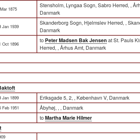
Stensholm, Lyngaa Sogn, Sabro Herred, , År
 Mar 1875
Danmark
Skanderborg Sogn, Hjelmslev Herred, , Skan
3 Jan 1939
Danmark
to
Peter Madsen Bak Jensen
at St. Pauls K
1 Oct 1896
Herred, , Århus Amt, Danmark
Baktoft
Eriksgade 5, 2, , København V, Danmark
3 Jan 1899
Åbyhøj, , , Danmark
5 Feb 1951
to
Martha Marie Hilmer
t
909