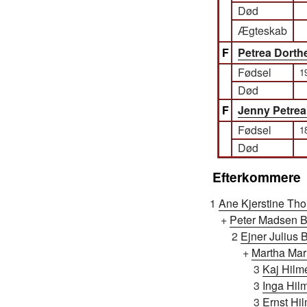
Død
Ægteskab
F
Petrea Dorth
Fødsel
1
Død
F
Jenny Petrea
Fødsel
1
Død
Efterkommere
1
Ane Kjerstine Th
+
Peter Madsen 
2
Ejner Julius B
+
Martha Mar
3
Kaj Hilme
3
Inga Hilm
3
Ernst Hil