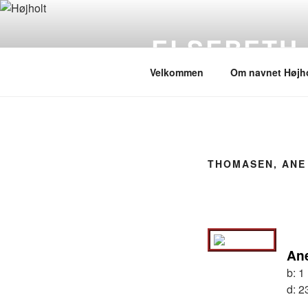
Videre
til
ELSEBETH
indhold
Velkommen
Om navnet Højho
THOMASEN, ANE
Ane
b:
1
d:
2