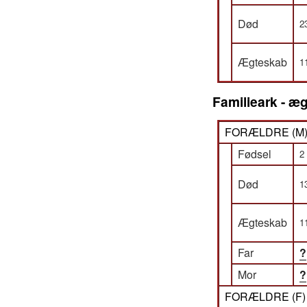
Død
2
Ægteskab
1
Familieark - æg
FORÆLDRE (
M
Fødsel
2
Død
1
Ægteskab
1
Far
?
Mor
?
FORÆLDRE (
F