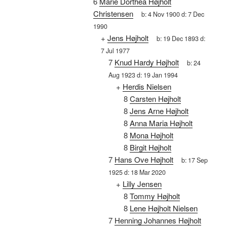
6
Marie Dorthea Højholt
Christensen
b:
4 Nov 1900
d:
7 Dec
1990
+
Jens Højholt
b:
19 Dec 1893
d:
7 Jul 1977
7
Knud Hardy Højholt
b:
24
Aug 1923
d:
19 Jan 1994
+
Herdis Nielsen
8
Carsten Højholt
8
Jens Arne Højholt
8
Anna Maria Højholt
8
Mona Højholt
8
Birgit Højholt
7
Hans Ove Højholt
b:
17 Sep
1925
d:
18 Mar 2020
+
Lilly Jensen
8
Tommy Højholt
8
Lene Højholt Nielsen
7
Henning Johannes Højholt