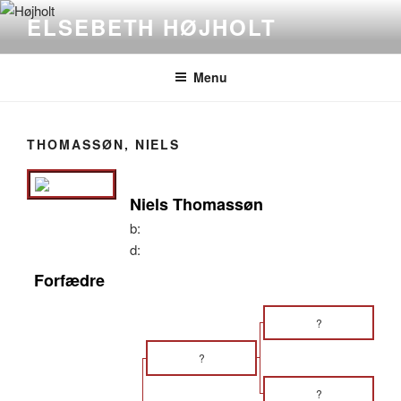
Videre
ELSEBETH HØJHOLT
til
indhold
Menu
THOMASSØN, NIELS
Niels Thomassøn
b:
d:
Forfædre
?
?
?