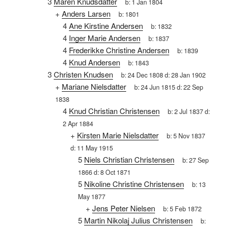
3
Maren Knudsdatter
b:
1 Jan 1804
+
Anders Larsen
b:
1801
4
Ane Kirstine Andersen
b:
1832
4
Inger Marie Andersen
b:
1837
4
Frederikke Christine Andersen
b:
1839
4
Knud Andersen
b:
1843
3
Christen Knudsen
b:
24 Dec 1808
d:
28 Jan 1902
+
Mariane Nielsdatter
b:
24 Jun 1815
d:
22 Sep
1838
4
Knud Christian Christensen
b:
2 Jul 1837
d:
2 Apr 1884
+
Kirsten Marie Nielsdatter
b:
5 Nov 1837
d:
11 May 1915
5
Niels Christian Christensen
b:
27 Sep
1866
d:
8 Oct 1871
5
Nikoline Christine Christensen
b:
13
May 1877
+
Jens Peter Nielsen
b:
5 Feb 1872
5
Martin Nikolaj Julius Christensen
b: