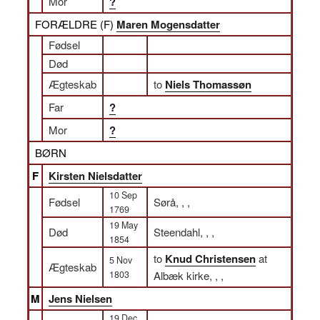
Mor
?
FORÆLDRE (
F
)
Maren Mogensdatter
Fødsel
Død
Ægteskab
to
Niels Thomassøn
Far
?
Mor
?
BØRN
F
Kirsten Nielsdatter
10 Sep
Fødsel
Sørå, , ,
1769
19 May
Død
Steendahl, , ,
1854
to
Knud Christensen
at
5 Nov
Ægteskab
1803
Albæk kirke, , ,
M
Jens Nielsen
19 Dec