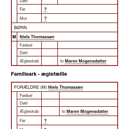
Død
Far
?
Mor
?
BØRN
M
Niels Thomassøn
Fødsel
Død
Ægteskab
to
Maren Mogensdatter
Familieark - ægtefællle
FORÆLDRE (
M
)
Niels Thomassøn
Fødsel
Død
Ægteskab
to
Maren Mogensdatter
Far
?