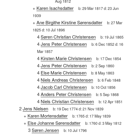
Aug 1812
+
Karen Isachsdatter
b:
29 Mar 1817
d:
23 Jun
1939
+
Ane Birgithe Kirstine Sørensdatter
b:
27 Mar
1825
d:
10 Jul 1896
4
Søren Christian Christensen
b:
19 Jul 1865
4
Jens Peter Christensen
b:
6 Dec 1852
d:
16
Mar 1857
4
Kirsten Marie Christensen
b:
17 Dec 1854
4
Jens Peter Christensen
b:
2 Sep 1860
4
Else Marie Christensen
b:
8 May 1863
4
Niels Andreas Christensen
b:
6 Feb 1848
4
Jacob Carl Christensen
b:
10 Oct 1856
4
Anders Peter Christensen
b:
5 Sep 1868
4
Niels Christian Christensen
b:
12 Apr 1851
2
Jens Nielsen
b:
19 Dec 1774
d:
21 Nov 1839
+
Karen Mortensdatter
b:
1765
d:
17 May 1839
+
Else Johanne Sørensdatter
b:
1760
d:
3 May 1812
3
Søren Jensen
b:
10 Jul 1796