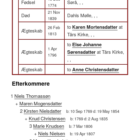
Fødsel
Sørå, , ,
1774
21 Nov
Død
Dahls Mølle, , ,
1839
to
Karen Mortensdatter
at
26 Feb
Ægteskab
1813
Tårs Kirke, , ,
to
Else Johanne
1 Apr
Ægteskab
Sørensdatter
at Tårs Kirke,
1796
, ,
Ægteskab
to
Anne Christensdatter
Efterkommere
1
Niels Thomassøn
+
Maren Mogensdatter
2
Kirsten Nielsdatter
b:
10 Sep 1769
d:
19 May 1854
+
Knud Christensen
b:
1769
d:
2 Aug 1835
3
Marie Knudsen
b:
7 Mar 1806
+
Niels Nielsen
b:
19 Apr 1807