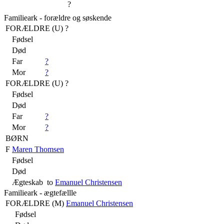
?
Familieark - forældre og søskende
FORÆLDRE (
U
) ?
Fødsel
Død
Far
?
Mor
?
FORÆLDRE (
U
) ?
Fødsel
Død
Far
?
Mor
?
BØRN
F
Maren Thomsen
Fødsel
Død
Ægteskab
to
Emanuel Christensen
Familieark - ægtefællle
FORÆLDRE (
M
)
Emanuel Christensen
Fødsel