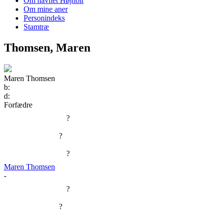
Om navnet Højholt
Om mine aner
Personindeks
Stamtræ
Thomsen, Maren
Maren Thomsen
b:
d:
Forfædre
?
?
?
Maren Thomsen
-
?
?