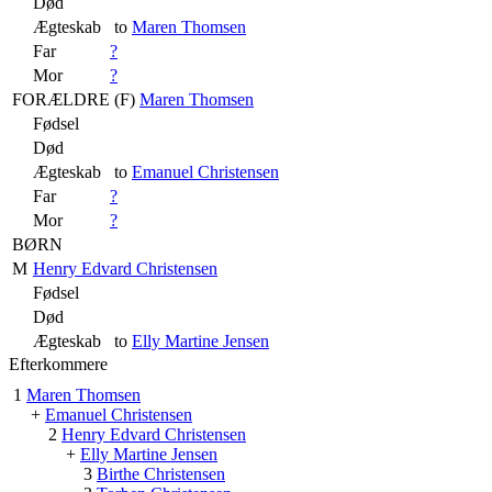
Død
Ægteskab
to
Maren Thomsen
Far
?
Mor
?
FORÆLDRE (
F
)
Maren Thomsen
Fødsel
Død
Ægteskab
to
Emanuel Christensen
Far
?
Mor
?
BØRN
M
Henry Edvard Christensen
Fødsel
Død
Ægteskab
to
Elly Martine Jensen
Efterkommere
1
Maren Thomsen
+
Emanuel Christensen
2
Henry Edvard Christensen
+
Elly Martine Jensen
3
Birthe Christensen